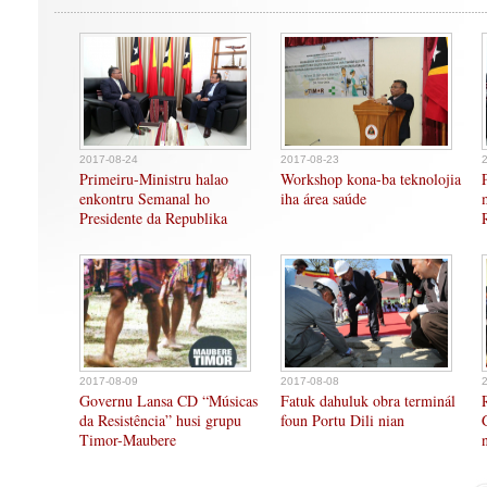
2017-08-24
2017-08-23
Primeiru-Ministru halao
Workshop kona-ba teknolojia
enkontru Semanal ho
iha área saúde
Presidente da Republika
2017-08-09
2017-08-08
Governu Lansa CD “Músicas
Fatuk dahuluk obra terminál
da Resistência” husi grupu
foun Portu Dili nian
Timor-Maubere