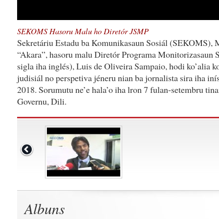
SEKOMS Hasoru Malu ho Diretór JSMP
Sekretáriu Estadu ba Komunikasaun Sosiál (SEKOMS), Me
“Akara”, hasoru malu Diretór Programa Monitorizasaun 
sigla iha inglés), Luis de Oliveira Sampaio, hodi ko’alia 
judisiál no perspetiva jéneru nian ba jornalista sira iha in
2018. Sorumutu ne’e hala’o iha lron 7 fulan-setembru tina
Governu, Dili.
Albuns