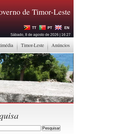
overno de Timor-Leste
TT
PT
EN
Sábado, 8 de agosto de 2026 | 16:27
timédia
Timor-Leste
Anúncios
quisa