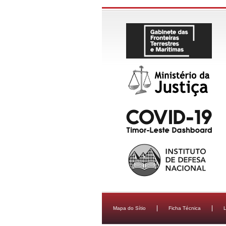
Mapa do Sítio
Ficha Técnica
L