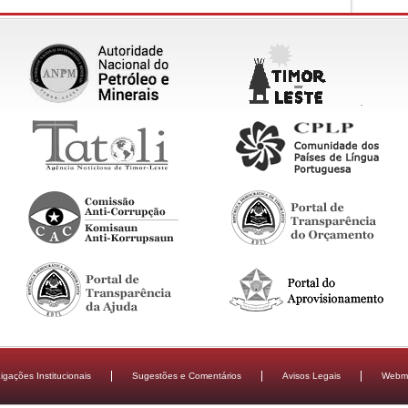
igações Institucionais
Sugestões e Comentários
Avisos Legais
Webma