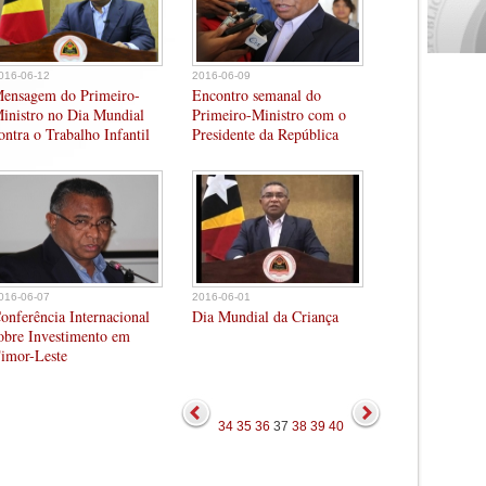
016-06-12
2016-06-09
ensagem do Primeiro-
Encontro semanal do
inistro no Dia Mundial
Primeiro-Ministro com o
ontra o Trabalho Infantil
Presidente da República
016-06-07
2016-06-01
onferência Internacional
Dia Mundial da Criança
obre Investimento em
imor-Leste
34
35
36
37
38
39
40