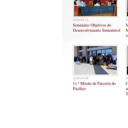
2016-06-13
2
Seminário Objetivos do
M
Desenvolvimento Sustentável
M
c
2016-06-08
2
11.ª Missão de Parceria do
C
Pacífico
s
T