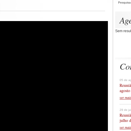
Pesquisa
Ag
Sem resul
Co
05 de a
Reuniã
agosto
ver mai
29 de j
Reuniã
julho 
ver mai