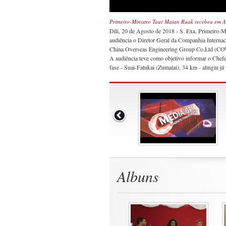
Primeiro-Ministro Taur Matan Ruak recebeu em
Díli, 20 de Agosto de 2018 - S. Exa. Primeiro-
audiência o Diretor Geral da Companhia Internac
China Overseas Engineering Group Co,Ltd (C
A audiência teve como objetivo informar o Chef
fase - Suai-Fatukai (Zumalai), 34 km - atingiu 
Albuns