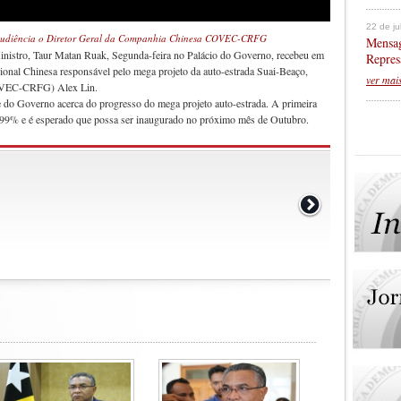
22 de j
 Audiência o Diretor Geral da Companhia Chinesa COVEC-CRFG
Mensag
Ministro, Taur Matan Ruak, Segunda-feira no Palácio do Governo, recebeu em
Repres
ional Chinesa responsável pelo mega projeto da auto-estrada Suai-Beaço,
ver mai
OVEC-CRFG) Alex Lin.
e do Governo acerca do progresso do mega projeto auto-estrada. A primeira
já 99% e é esperado que possa ser inaugurado no próximo mês de Outubro.