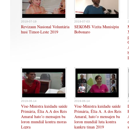
2019-07-19
2019-07-03
Revizaun Nasional Voluntária
SEKOMS Vizita Munisípiu
husi Timor-Leste 2019
Bobonaro
2019-06-14
2019-06-14
Vise-Ministra kuidadu saúde
Vise-Ministra kuidadu saúde
Primária, Élia A.A dos Reis
Primária, Élia A. A dos Reis
Amaral hato’o mensajen ba
Amaral, hato’o mensajen ba
loron mundiál kontra moras
loron mundiál luta kontra
Lepra
kankru tinan 2019