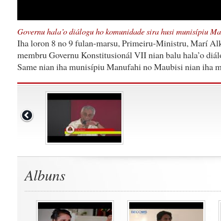
Governu hala’o diálogu ho komunidade sira husi munisípiu Ma
Iha loron 8 no 9 fulan-marsu, Primeiru-Ministru, Marí Al
membru Governu Konstitusionál VII nian balu hala’o diá
Same nian iha munisípiu Manufahi no Maubisi nian iha m
Albuns