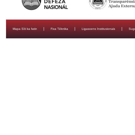
Mapa Síti ka fatin
Fixa Téknika
Ligasoens Institusionais
Sug