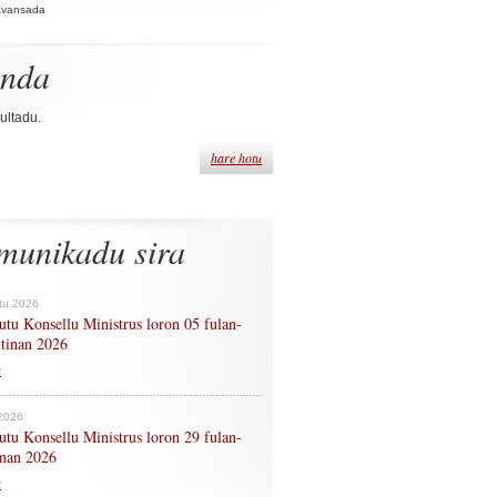
Avansada
enda
ultadu.
hare hotu
munikadu sira
tu 2026
tu Konsellu Ministrus loron 05 fulan-
 tinan 2026
n
 2026
tu Konsellu Ministrus loron 29 fulan-
tinan 2026
n