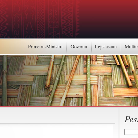
Primeiru-Ministru
Governu
Lejislasaun
Multi
Pes