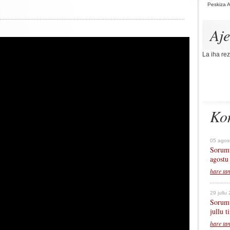
Peskiza 
Aj
La iha rez
Ko
05 agos
Sorumu
agostu
hare ta
29 jullu
Sorumu
jullu 
hare ta