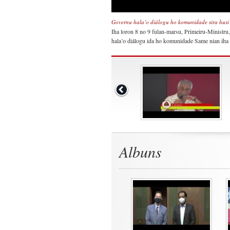
Governu hala’o diálogu ho komunidade sira husi
Iha loron 8 no 9 fulan-marsu, Primeiru-Ministr
hala’o diálogu ida ho komunidade Same nian iha
Albuns