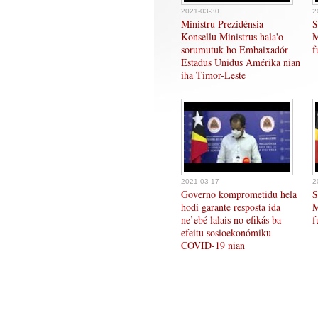
2021-03-30
2
Ministru Prezidénsia
S
Konsellu Ministrus hala'o
M
sorumutuk ho Embaixadór
f
Estadus Unidus Amérika nian
iha Timor-Leste
2021-03-17
2
Governo komprometidu hela
S
hodi garante resposta ida
M
ne’ebé lalais no efikás ba
f
efeitu sosioekonómiku
COVID-19 nian