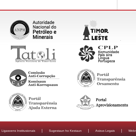
Ligasoens Institusionais
Sugestaun ho Kestaun
Avizus Legais
Webm