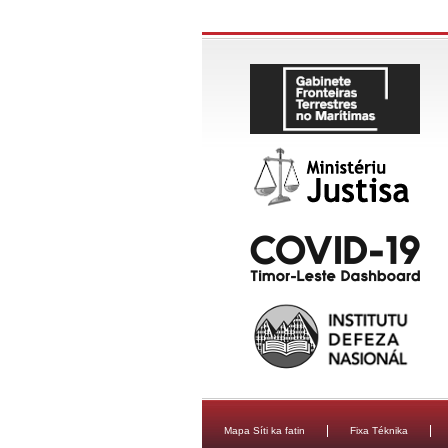
Mapa Síti ka fatin
Fixa Téknika