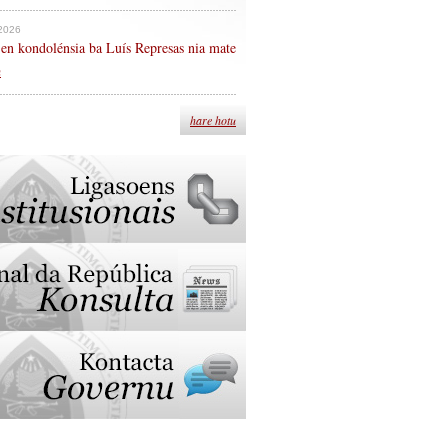
 2026
en kondolénsia ba Luís Represas nia mate
n
hare hotu