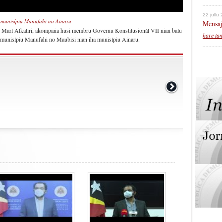
22 jullu
 munisípiu Manufahi no Ainaru
Mensaj
u, Marí Alkatiri, akompaña husi membru Governu Konstitusionál VII nian balu
hare ta
 munisípiu Manufahi no Maubisi nian iha munisípiu Ainaru.