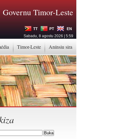
Governu Timor-Leste
TT
PT
EN
Sabadu, 8 agostu 2026 | 5:59
média
Timor-Leste
Anínsiu sira
kiza