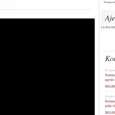
Peskiza 
Aj
La iha rez
Ko
05 agos
Sorumu
agostu
hare ta
29 jullu
Sorumu
jullu 
hare ta