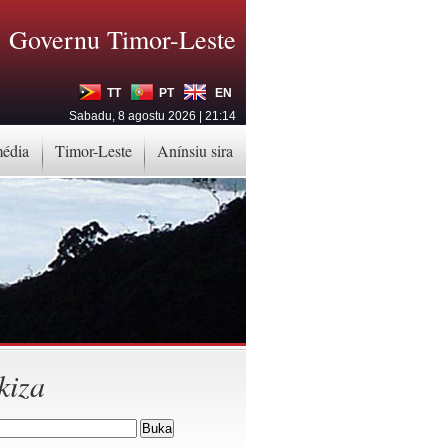
Governu Timor-Leste
TT
PT
EN
Sabadu, 8 agostu 2026 | 21:14
média
Timor-Leste
Anínsiu sira
kiza