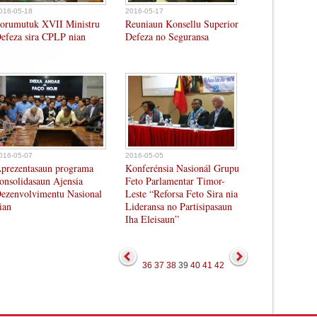
016-05-18
2016-05-17
orumutuk XVII Ministru
Reuniaun Konsellu Superior
efeza sira CPLP nian
Defeza no Seguransa
016-05-07
2016-05-05
prezentasaun programa
Konferénsia Nasionál Grupu
onsolidasaun Ajensia
Feto Parlamentar Timor-
ezenvolvimentu Nasional
Leste “Reforsa Feto Sira nia
ian
Lideransa no Partisipasaun
Iha Eleisaun”
36
37
38
39
40
41
42