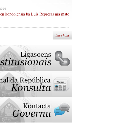
 2026
en kondolénsia ba Luís Represas nia mate
n
hare hotu