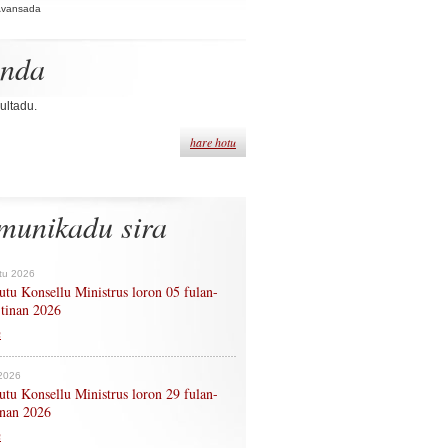
Avansada
enda
ultadu.
hare hotu
munikadu sira
tu 2026
tu Konsellu Ministrus loron 05 fulan-
 tinan 2026
n
 2026
tu Konsellu Ministrus loron 29 fulan-
tinan 2026
n