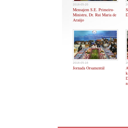
2016-05-20
2
Mensajem S.E. Primeiru-
S
Ministru, Dr. Rui Maria de
D
Araújo
2016-05-16
2
Jornada Orsamentál
A
k
D
n