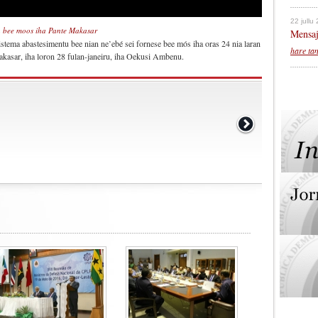
22 jullu
u bee moos iha Pante Makasar
Mensaj
istema abastesimentu bee nian ne’ebé sei fornese bee mós iha oras 24 nia laran
hare ta
kasar, iha loron 28 fulan-janeiru, iha Oekusi Ambenu.