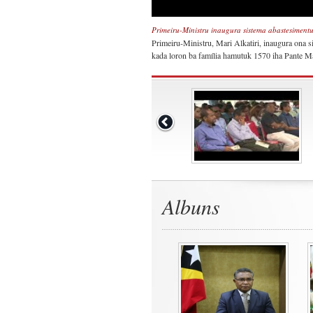
Primeiru-Ministru inaugura sistema abastesiment
Primeiru-Ministru, Mari Alkatiri, inaugura ona s
kada loron ba família hamutuk 1570 iha Pante Ma
Albuns