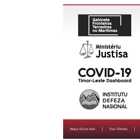
Mapa Síti ka fatin
Fixa Téknika