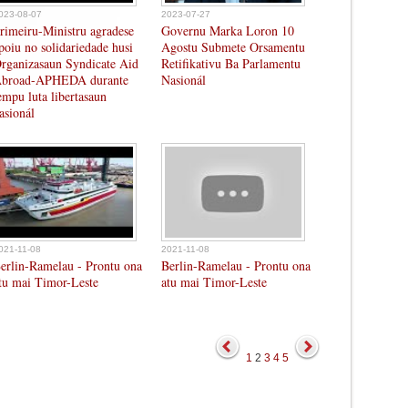
023-08-07
2023-07-27
rimeiru-Ministru agradese
Governu Marka Loron 10
poiu no solidariedade husi
Agostu Submete Orsamentu
rganizasaun Syndicate Aid
Retifikativu Ba Parlamentu
broad-APHEDA durante
Nasionál
empu luta libertasaun
asionál
021-11-08
2021-11-08
erlin-Ramelau - Prontu ona
Berlin-Ramelau - Prontu ona
tu mai Timor-Leste
atu mai Timor-Leste
1
2
3
4
5