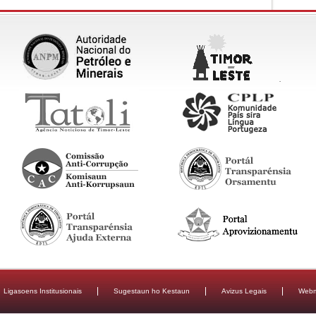
Ligasoens Institusionais
Sugestaun ho Kestaun
Avizus Legais
Webm