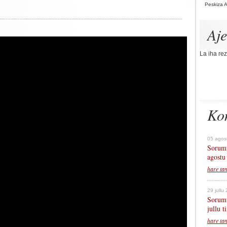
Peskiza 
Aj
La iha rez
Ko
05 agos
Sorumu
agostu
hare ta
29 jullu
Sorumu
jullu 
hare ta