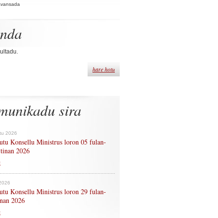
Avansada
enda
ultadu.
hare hotu
munikadu sira
tu 2026
tu Konsellu Ministrus loron 05 fulan-
 tinan 2026
n
 2026
tu Konsellu Ministrus loron 29 fulan-
tinan 2026
n