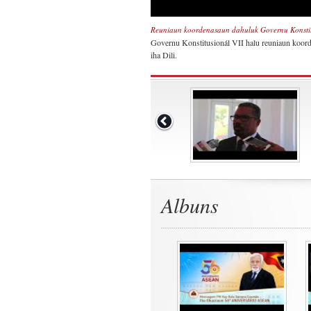
Reuniaun koordenasaun dahuluk Governu Konstit
Governu Konstitusionál VII halu reuniaun koord
iha Dili.
Albuns