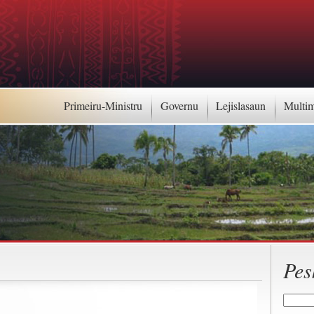
Primeiru-Ministru
Governu
Lejislasaun
Multi
Pes