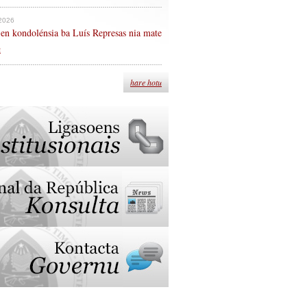
 2026
en kondolénsia ba Luís Represas nia mate
n
hare hotu