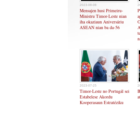
2023-08-08
2
Mensajen husi Primeiru-
P
Ministru Timor-Leste nian
a
iha okaziaun Aniversáriu
O
ASEAN nian ba da-56
A
t
n
2023-07-25
2
Timor-Leste no Portugál sei
B
Estabelese Akordu
a
Kooperasaun Estratéziku