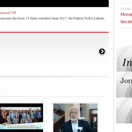
22 jullu
usionál VII
Mensaj
enasaun iha loron 19 fulan-setembru tinan 2017, iha Palásiu Nobre Lahane,
hare ta