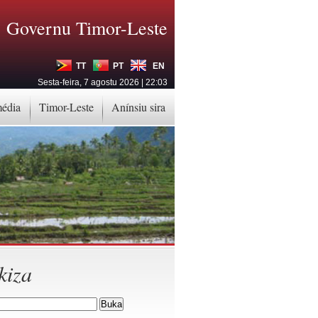
Governu Timor-Leste
TT
PT
EN
Sesta-feira, 7 agostu 2026 | 22:03
média
Timor-Leste
Anínsiu sira
kiza