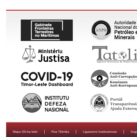
Mapa Síti ka fatin
Fixa Téknika
Ligasoens Institusionais
Sug