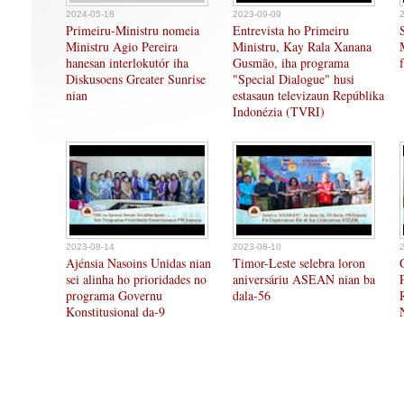
2024-05-18
2023-09-09
Primeiru-Ministru nomeia
Entrevista ho Primeiru
Ministru Agio Pereira
Ministru, Kay Rala Xanana
hanesan interlokutór iha
Gusmão, iha programa
Diskusoens Greater Sunrise
"Special Dialogue" husi
nian
estasaun televizaun Repúblika
Indonézia (TVRI)
2023-08-14
2023-08-10
Ajénsia Nasoins Unidas nian
Timor-Leste selebra loron
sei alinha ho prioridades no
aniversáriu ASEAN nian ba
programa Governu
dala-56
Konstitusional da-9