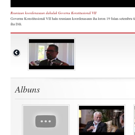
Reuniaun koordenasaun dahuluk Governu Konstitusionál VII
Governu Konstitusionál VII halu reuniaun koordenasaun iha loron 19 fulan-setembru t
iha Dili.
Albuns