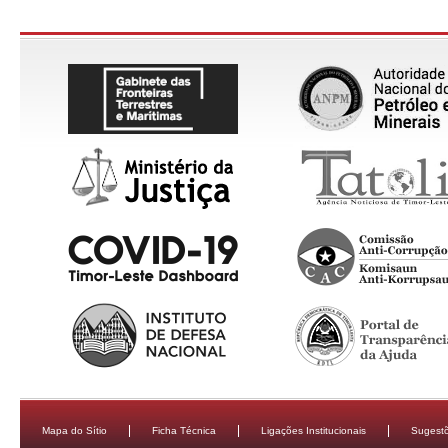
Mapa do Sítio
Ficha Técnica
Ligações Institucionais
Sugestõ