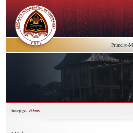
Primeiro-Mi
Homepage
›
Vídeos