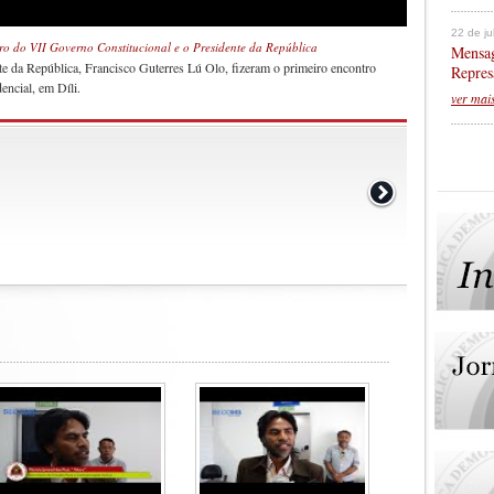
22 de j
ro do VII Governo Constitucional e o Presidente da República
Mensag
te da República, Francisco Guterres Lú Olo, fizeram o primeiro encontro
Repres
encial, em Díli.
ver mai