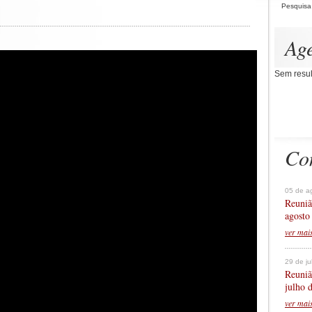
Pesquisa
Ag
Sem resul
Co
05 de a
Reuniã
agosto
ver mai
29 de j
Reuniã
julho 
ver mai