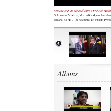
Primeira reunião semanal entre o Primeiro-Minist
O Primeiro-Ministro, Mari Alkatiri, e o Presiden
semanal no dia 21 de setembro, no Palácio Presid
Albuns