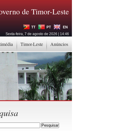
overno de Timor-Leste
TT
PT
EN
Sexta-feira, 7 de agosto de 2026 | 14:46
timédia
Timor-Leste
Anúncios
quisa