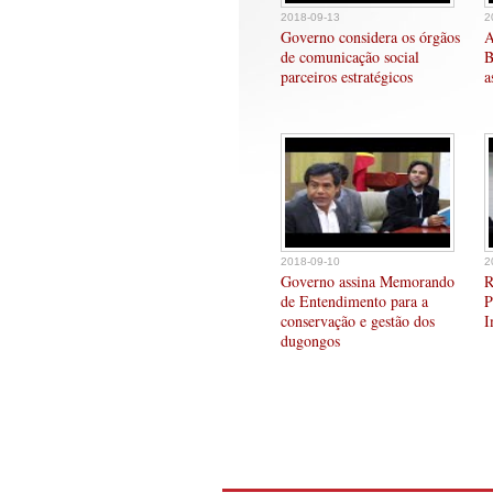
2018-09-13
2
Governo considera os órgãos
A
de comunicação social
B
parceiros estratégicos
a
2018-09-10
2
Governo assina Memorando
R
de Entendimento para a
P
conservação e gestão dos
I
dugongos