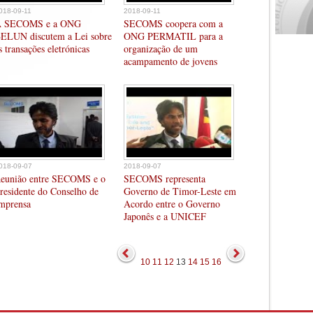
018-09-11
2018-09-11
 SECOMS e a ONG
SECOMS coopera com a
ELUN discutem a Lei sobre
ONG PERMATIL para a
s transações eletrónicas
organização de um
acampamento de jovens
018-09-07
2018-09-07
eunião entre SECOMS e o
SECOMS representa
residente do Conselho de
Governo de Timor-Leste em
mprensa
Acordo entre o Governo
Japonês e a UNICEF
10
11
12
13
14
15
16