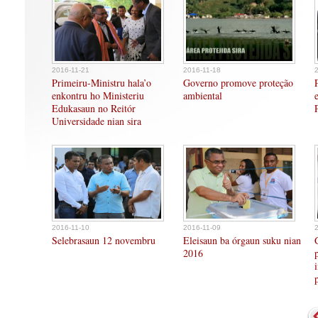
2016-11-21
2016-11-18
Primeiru-Ministru hala’o
Governo promove proteção
enkontru ho Ministeriu
ambiental
Edukasaun no Reitór
Universidade nian sira
2016-11-10
2016-11-09
Selebrasaun 12 novembru
Eleisaun ba órgaun suku nian
2016