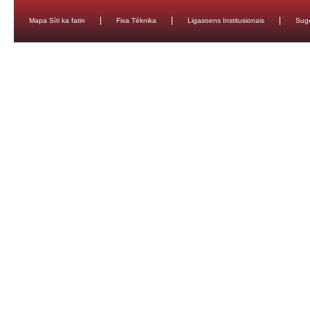
Mapa Síti ka fatin
Fixa Téknika
Ligasoens Institusionais
Sug