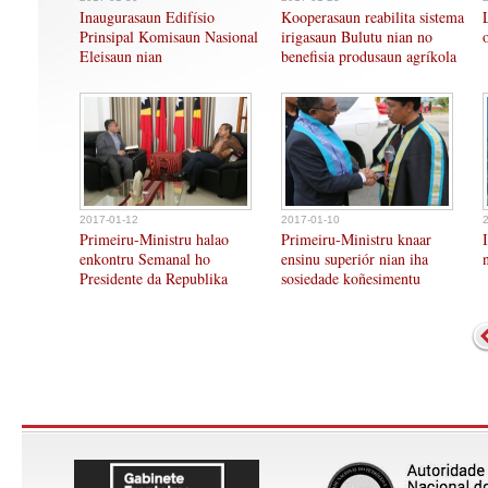
Inaugurasaun Edifísio
Kooperasaun reabilita sistema
Prinsipal Komisaun Nasional
irigasaun Bulutu nian no
Eleisaun nian
benefisia produsaun agríkola
2017-01-12
2017-01-10
Primeiru-Ministru halao
Primeiru-Ministru knaar
enkontru Semanal ho
ensinu superiór nian iha
Presidente da Republika
sosiedade koñesimentu