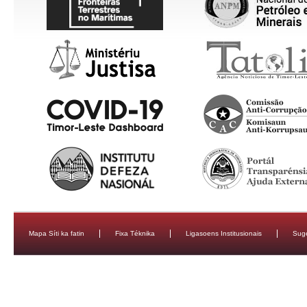
Mapa Síti ka fatin
Fixa Téknika
Ligasoens Institusionais
Sug