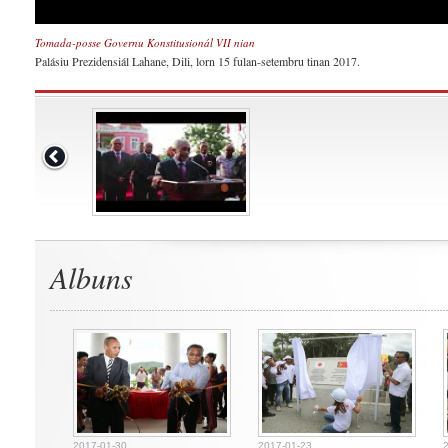
Tomada-posse Governu Konstitusionál VII nian
Palásiu Prezidensiál Lahane, Dili, lorn 15 fulan-setembru tinan 2017.
Albuns
2017-01-30
2017-01-23