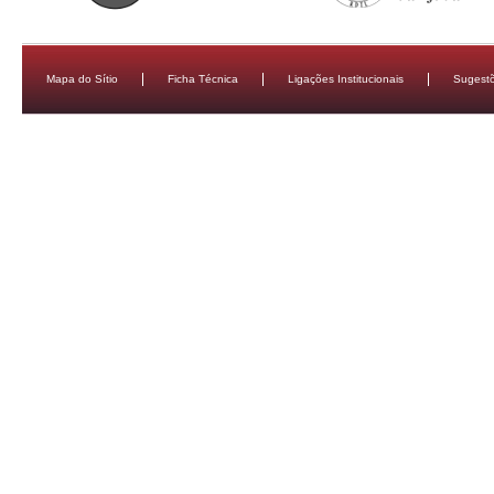
Mapa do Sítio
Ficha Técnica
Ligações Institucionais
Sugestõ