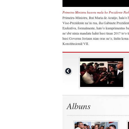
Primeiru-Ministru hasoru malu ho Prezidente Par
Primeiru-Ministru, Rui Maria de Araújo, hala’o 
Vise-Prezidente na’in rua, iha Gabinete Preziden
Ezekutivu, formalmente, hato’o kumprimentus ba 
ne’ebé ninia mandatu hahú husi tinan 2017 to’o
husi Governu Jestaun nian oras ne’e, liuliu ko
Konstitusionál VII.
Albuns