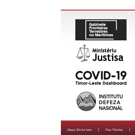
Mapa Síti ka fatin
Fixa Téknika