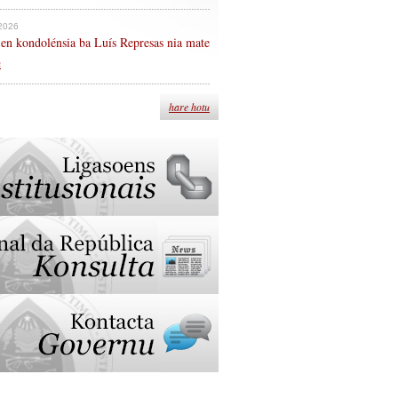
 2026
en kondolénsia ba Luís Represas nia mate
n
hare hotu