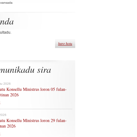
Avansada
enda
ultadu.
hare hotu
munikadu sira
tu 2026
tu Konsellu Ministrus loron 05 fulan-
 tinan 2026
n
 2026
tu Konsellu Ministrus loron 29 fulan-
tinan 2026
n