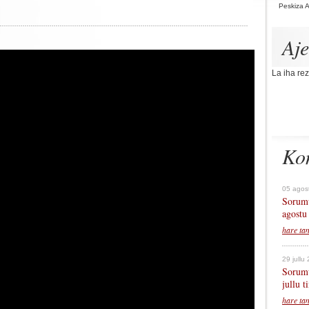
Peskiza 
Aj
La iha rez
Ko
05 agos
Sorumu
agostu
hare ta
29 jullu
Sorumu
jullu 
hare ta