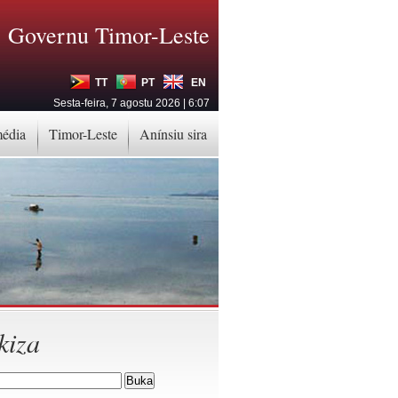
Governu Timor-Leste
TT
PT
EN
Sesta-feira, 7 agostu 2026 | 6:07
média
Timor-Leste
Anínsiu sira
kiza