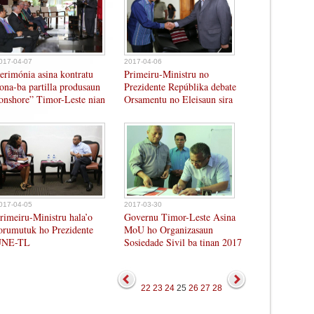
017-04-07
2017-04-06
erimónia asina kontratu
Primeiru-Ministru no
ona-ba partilla produsaun
Prezidente Repúblika debate
onshore” Timor-Leste nian
Orsamentu no Eleisaun sira
017-04-05
2017-03-30
rimeiru-Ministru hala’o
Governu Timor-Leste Asina
orumutuk ho Prezidente
MoU ho Organizasaun
UNE-TL
Sosiedade Sivil ba tinan 2017
22
23
24
25
26
27
28