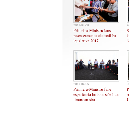
2017-04-08
2
Primeiru-Ministru lansa
S
resenseamentu eleitorál ba
k
lejizlativa 2017
“
2017-04-05
2
Primieru-Ministru fahe
P
esperiénsia ho foin-sa’e lider
s
timoroan sira