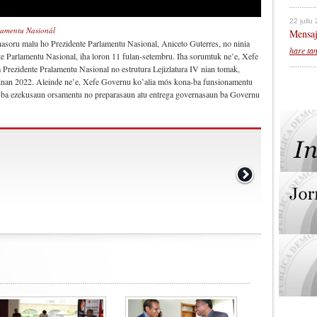
22 jullu
lamentu Nasionál
Mensaj
hasoru malu ho Prezidente Parlamentu Nasional, Aniceto Guterres, no ninia
hare ta
te Parlamentu Nasional, iha loron 11 fulan-setembru. Iha sorumtuk ne’e, Xefe
Prezidente Pralamentu Nasional no estrutura Lejizlatura IV nian tomak,
 tinan 2022. Aleinde ne’e, Xefe Governu ko’alia mós kona-ba funsionamentu
na-ba ezekusaun orsamentu no preparasaun atu entrega governasaun ba Governu