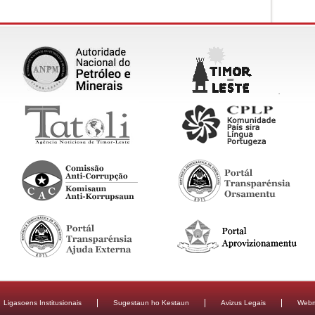
Ligasoens Institusionais
Sugestaun ho Kestaun
Avizus Legais
Webm