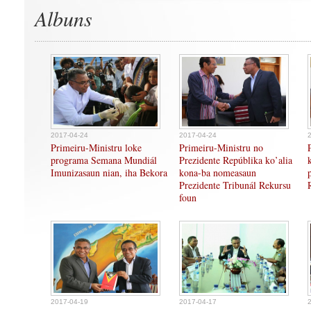
Albuns
2017-04-24
2017-04-24
Primeiru-Ministru loke
Primeiru-Ministru no
programa Semana Mundiál
Prezidente Repúblika ko’alia
Imunizasaun nian, iha Bekora
kona-ba nomeasaun
Prezidente Tribunál Rekursu
foun
2017-04-19
2017-04-17