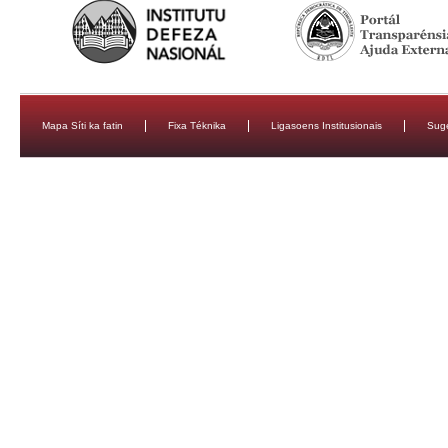
Mapa Síti ka fatin
Fixa Téknika
Ligasoens Institusionais
Sug