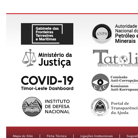
Mapa do Sítio
Ficha Técnica
Ligações Institucionais
Sugestõ