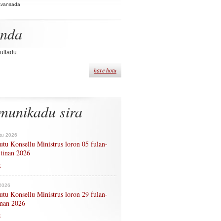
Avansada
enda
ultadu.
hare hotu
munikadu sira
tu 2026
tu Konsellu Ministrus loron 05 fulan-
 tinan 2026
n
 2026
tu Konsellu Ministrus loron 29 fulan-
tinan 2026
n