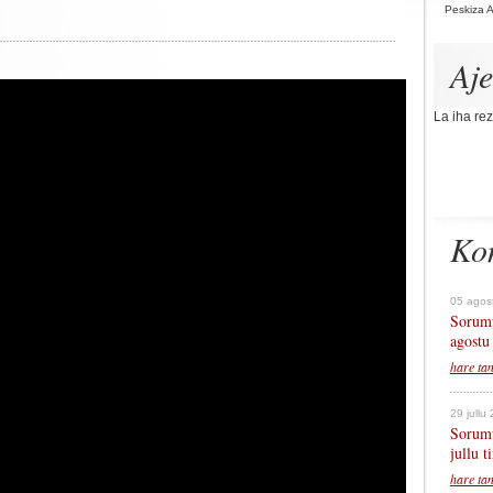
Peskiza 
Aj
La iha rez
Ko
05 agos
Sorumu
agostu
hare ta
29 jullu
Sorumu
jullu 
hare ta