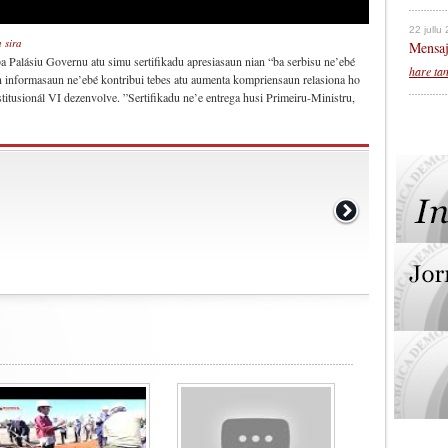
22 jullu
 sira
Mensaj
 ba Palásiu Governu atu simu sertifikadu apresiasaun nian “ba serbisu ne’ebé
hare ta
n informasaun ne’ebé kontribui tebes atu aumenta kompriensaun relasiona ho
itusionál VI dezenvolve. ”Sertifikadu ne’e entrega husi Primeiru-Ministru,