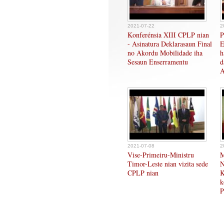
2021-07-22
2
Konferénsia XIII CPLP nian
P
- Asinatura Deklarasaun Final
E
no Akordu Mobilidade iha
h
Sesaun Enserramentu
d
A
2021-07-08
2
Vise-Primeiru-Ministru
M
Timor-Leste nian vizita sede
N
CPLP nian
K
k
P