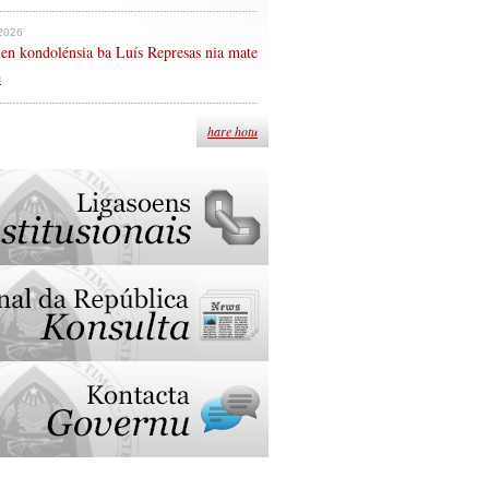
 2026
en kondolénsia ba Luís Represas nia mate
n
hare hotu