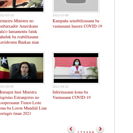
021-07-13
2021-07-09
rimeiru-Ministru no
Kampaña sensibilizasaun ba
mbaixadór Amerikanu
vasinasaun hasoru COVID-19
ala’o lansamentu fatuk
ahuluk ba reabilitasaun
eródromu Baukau nian
021-05-05
2021-04-22
ensajen husi Ministra
Informasaun kona-ba
egósius Estranjeirus no
Vasinasaun COVID-19
ooperasaun Timor-Leste
ona-ba Loron Mundiál Lian
ortugés tinan 2021
1
2
3
4
5
6