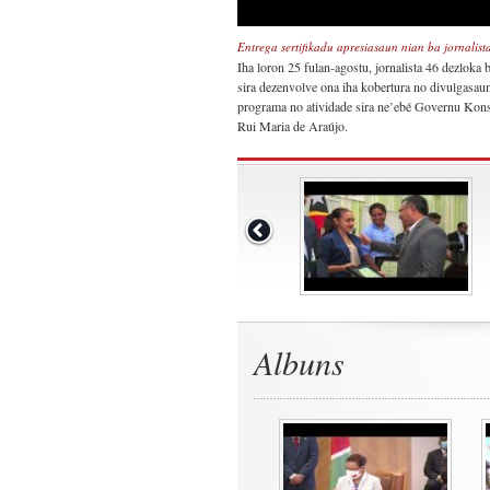
Entrega sertifikadu apresiasaun nian ba jornalista
Iha loron 25 fulan-agostu, jornalista 46 dezloka
sira dezenvolve ona iha kobertura no divulgasau
programa no atividade sira ne’ebé Governu Konst
Rui Maria de Araújo.
Albuns