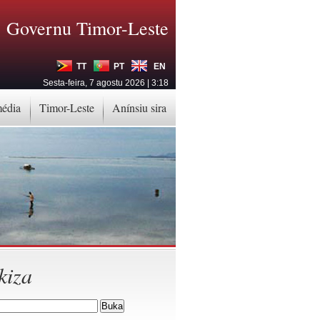
Governu Timor-Leste
TT
PT
EN
Sesta-feira, 7 agostu 2026 | 3:18
média
Timor-Leste
Anínsiu sira
kiza