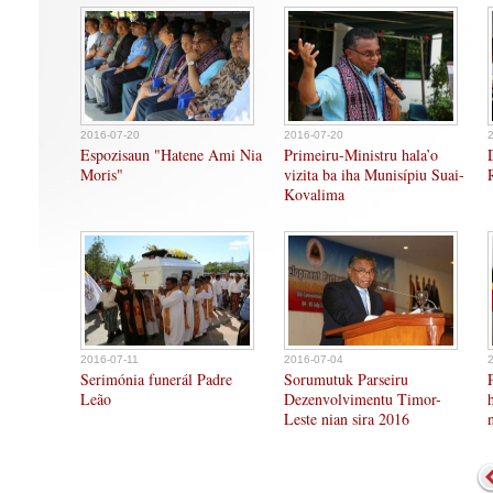
2016-07-20
2016-07-20
Espozisaun "Hatene Ami Nia
Primeiru-Ministru hala’o
Moris"
vizita ba iha Munisípiu Suai-
Kovalima
2016-07-11
2016-07-04
Serimónia funerál Padre
Sorumutuk Parseiru
Leão
Dezenvolvimentu Timor-
Leste nian sira 2016