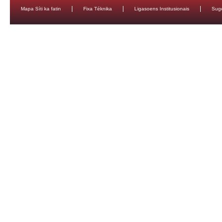
Mapa Síti ka fatin
Fixa Téknika
Ligasoens Institusionais
Sug