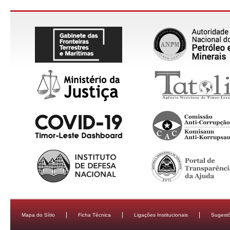
Mapa do Sítio
Ficha Técnica
Ligações Institucionais
Sugestõ