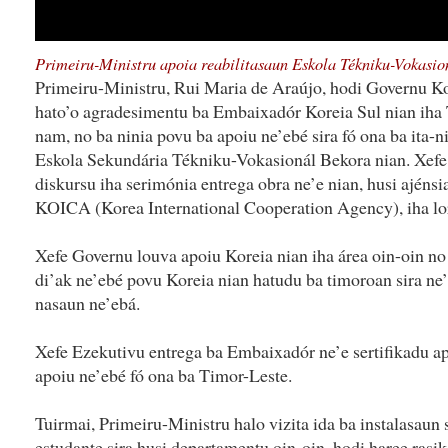
Primeiru-Ministru apoia reabilitasaun Eskola Tékniku-Vokasio
Primeiru-Ministru, Rui Maria de Araújo, hodi Governu Kon
hato’o agradesimentu ba Embaixadór Koreia Sul nian iha
nam, no ba ninia povu ba apoiu ne’ebé sira fó ona ba ita-ni
Eskola Sekundária Tékniku-Vokasionál Bekora nian. Xefe 
diskursu iha serimónia entrega obra ne’e nian, husi ajéns
KOICA (Korea International Cooperation Agency), iha lor
Xefe Governu louva apoiu Koreia nian iha área oin-oin no
di’ak ne’ebé povu Koreia nian hatudu ba timoroan sira ne’
nasaun ne’ebá.
Xefe Ezekutivu entrega ba Embaixadór ne’e sertifikadu ap
apoiu ne’ebé fó ona ba Timor-Leste.
Tuirmai, Primeiru-Ministru halo vizita ida ba instalasaun s
estudante sira husi departamentu oin-oin, hodi haree rasik 