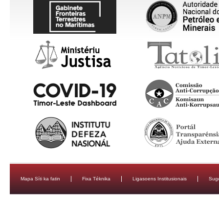
Mapa Síti ka fatin
Fixa Téknika
Ligasoens Institusionais
Sug