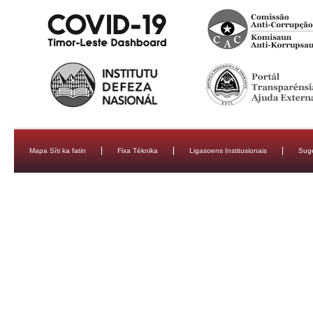
Mapa Síti ka fatin
Fixa Téknika
Ligasoens Institusionais
Sug