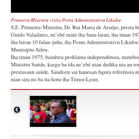
Primeiru-Ministru vizita Postu Administrativu Likidoe
S.E. Primeiru-Ministru, Dr. Rui Maria de Araújo, presta
Guido Valadares, ne’ebé mate iha funu laran, iha tinan 19
iha loron 10 fulan-juñu, iha Postu Administrativu Likidoe
Munisípiu Aileu.
Iha tinan 1975, bainhira proklama independénsia, matebia
Ministru Saúde, kargu ba ida ne’ebé nian dedika nia an tom
prestasaun saúde. Saudozu sai hanesan figura referénsia n
nian sira no ba ita hotu iha Timor-Leste.