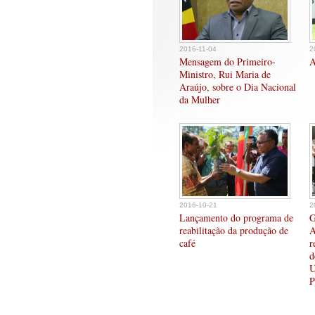
2016-11-04
2
Mensagem do Primeiro-
A
Ministro, Rui Maria de
Araújo, sobre o Dia Nacional
da Mulher
2016-10-21
2
Lançamento do programa de
G
reabilitação da produção de
A
café
r
d
U
P