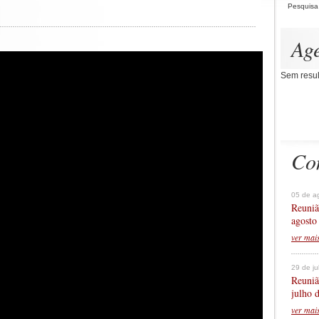
Pesquisa
Ag
Sem resul
Co
05 de a
Reuniã
agosto
ver mai
29 de j
Reuniã
julho 
ver mai