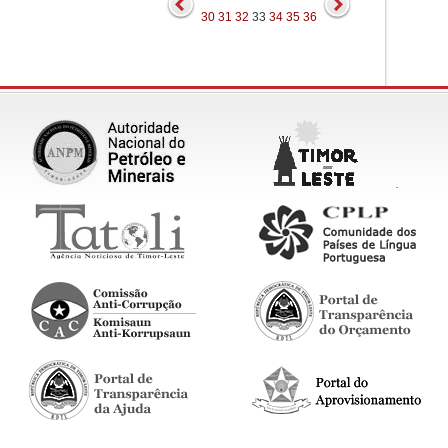
30
31
32
33
34
35
36