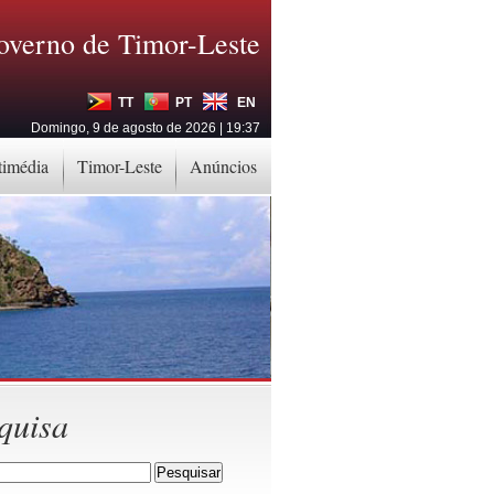
overno de Timor-Leste
TT
PT
EN
Domingo, 9 de agosto de 2026 | 19:37
timédia
Timor-Leste
Anúncios
quisa