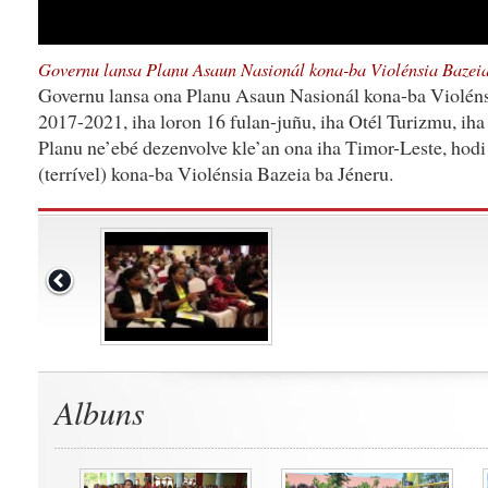
Governu lansa Planu Asaun Nasionál kona-ba Violénsia Bazeia
Governu lansa ona Planu Asaun Nasionál kona-ba Violéns
2017-2021, iha loron 16 fulan-juñu, iha Otél Turizmu, iha 
Planu ne’ebé dezenvolve kle’an ona iha Timor-Leste, hod
(terrível) kona-ba Violénsia Bazeia ba Jéneru.
Albuns