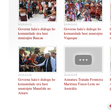
2018-03-23
2018-03-22
Governu hala’o diálogu ho
Governu hala’o diálogu ho
komunidade sira husi
komunidade husi munisípiu
munisípiu Baucau
Viqueque
2018-03-09
2018-03-06
Governu hala’o diálogu ho
Asinatura Tratadu Fronteira
komunidade sira husi
Marítima Timor-Leste no
munisípiu Manufahi no
Austrália
Ainaru