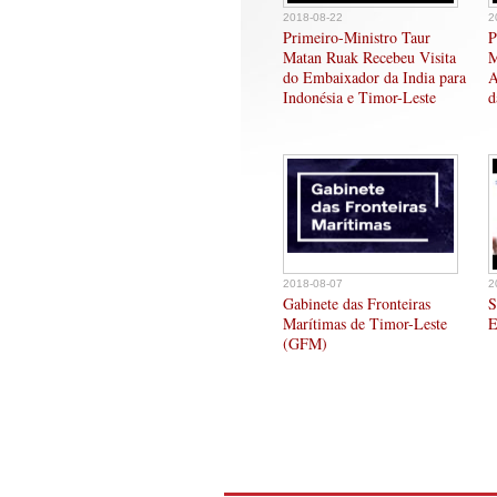
2018-08-22
2
Primeiro-Ministro Taur
P
Matan Ruak Recebeu Visita
M
do Embaixador da India para
A
Indonésia e Timor-Leste
d
2018-08-07
2
Gabinete das Fronteiras
S
Marítimas de Timor-Leste
E
(GFM)