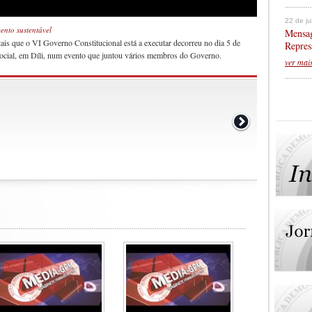
22 de j
ento sustentável
Mensag
is que o VI Governo Constitucional está a executar decorreu no dia 5 de
Repres
Social, em Díli, num evento que juntou vários membros do Governo.
ver mai