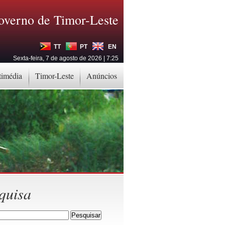
overno de Timor-Leste
TT
PT
EN
Sexta-feira, 7 de agosto de 2026 | 7:25
timédia
Timor-Leste
Anúncios
quisa