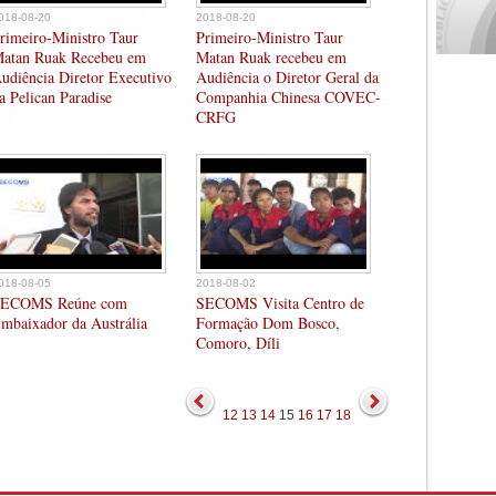
018-08-20
2018-08-20
rimeiro-Ministro Taur
Primeiro-Ministro Taur
atan Ruak Recebeu em
Matan Ruak recebeu em
udiência Diretor Executivo
Audiência o Diretor Geral da
a Pelican Paradise
Companhia Chinesa COVEC-
CRFG
018-08-05
2018-08-02
ECOMS Reúne com
SECOMS Visita Centro de
mbaixador da Austrália
Formação Dom Bosco,
Comoro, Díli
12
13
14
15
16
17
18