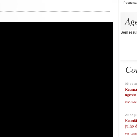
Pesquisa
Ag
Sem resul
Co
05 de a
Reuniã
agosto
ver mai
29 de j
Reuniã
julho 
ver mai