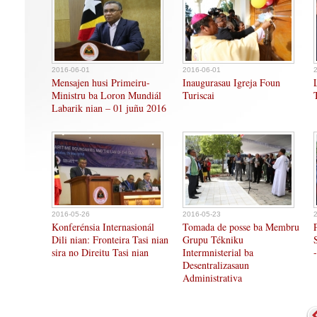
2016-06-01
2016-06-01
Mensajen husi Primeiru-
Inaugurasau Igreja Foun
Ministru ba Loron Mundiál
Turiscai
Labarik nian – 01 juñu 2016
2016-05-26
2016-05-23
Konferénsia Internasionál
Tomada de posse ba Membru
Dili nian: Fronteira Tasi nian
Grupu Tékniku
sira no Direitu Tasi nian
Intermnisterial ba
Desentralizasaun
Administrativa