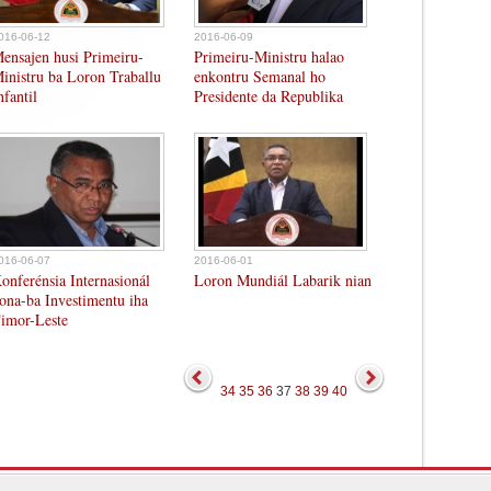
016-06-12
2016-06-09
ensajen husi Primeiru-
Primeiru-Ministru halao
inistru ba Loron Traballu
enkontru Semanal ho
nfantil
Presidente da Republika
016-06-07
2016-06-01
onferénsia Internasionál
Loron Mundiál Labarik nian
ona-ba Investimentu iha
imor-Leste
34
35
36
37
38
39
40