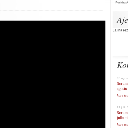
Peskiza 
Aj
La iha rez
Ko
05 agos
Sorumu
agostu
hare ta
29 jullu
Sorumu
jullu 
hare ta