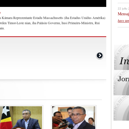
22 jullu
n
Mensaj
ha Kámara Reprezentante Estadu Massachusetts (iha Estadus Unidus Amérika)
hare ta
rden Timor-Leste nian, iha Palásiu Governu, husi Primeiru-Ministru, Rui
aiu.