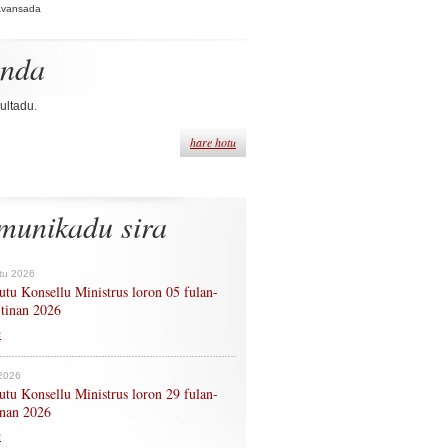
Avansada
enda
ultadu.
hare hotu
munikadu sira
tu 2026
tu Konsellu Ministrus loron 05 fulan-
 tinan 2026
n
 2026
tu Konsellu Ministrus loron 29 fulan-
tinan 2026
n