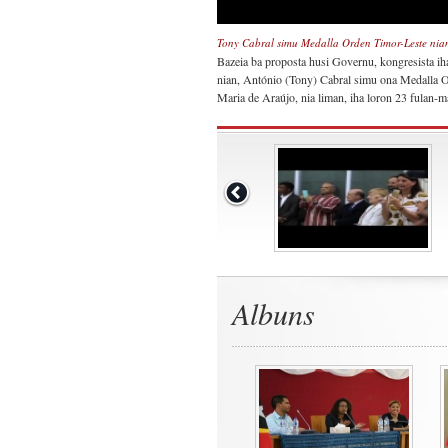
Tony Cabral simu Medalla Orden Timor-Leste nia
Bazeia ba proposta husi Governu, kongresista i
nian, António (Tony) Cabral simu ona Medalla O
Maria de Araújo, nia liman, iha loron 23 fulan-m
Albuns