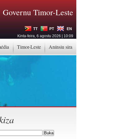
Governu Timor-Leste
TT
PT
EN
Kinta-feira, 6 agostu 2026 | 10:09
média
Timor-Leste
Anínsiu sira
kiza