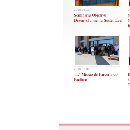
2016-06-13
2
Semináriu Objetivu
M
Dezenvolvimentu Sustentável
M
I
2016-06-08
2
11.ª Missão de Parceria do
K
Pacífico
k
T