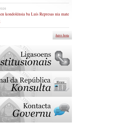
 2026
en kondolénsia ba Luís Represas nia mate
n
hare hotu