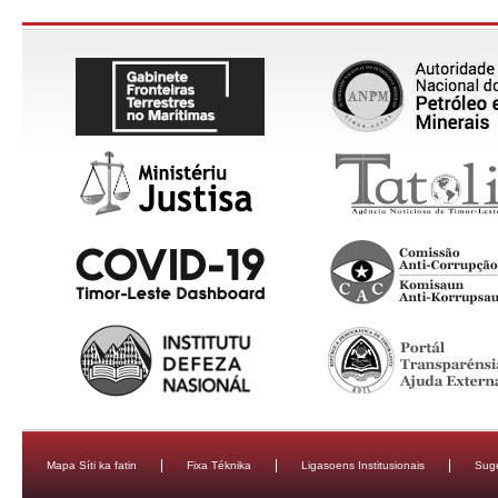
Mapa Síti ka fatin
Fixa Téknika
Ligasoens Institusionais
Sug