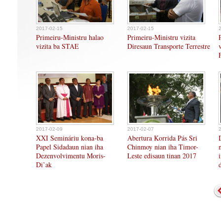
2017-02-15
2017-02-15
Primeiru-Ministru halao
Primeiru-Ministru vizita
vizita ba STAE
Diresaun Transporte Terrestre
2017-02-09
2017-02-07
XXI Semináriu kona-ba
Abertura Korrida Pás Sri
Papel Sidadaun nian iha
Chinmoy nian iha Timor-
Dezenvolvimentu Moris-
Leste edisaun tinan 2017
Di’ak