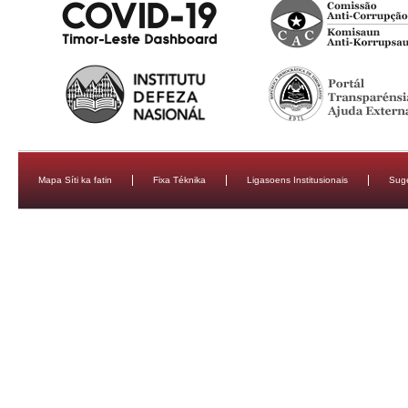
Mapa Síti ka fatin
Fixa Téknika
Ligasoens Institusionais
Sug