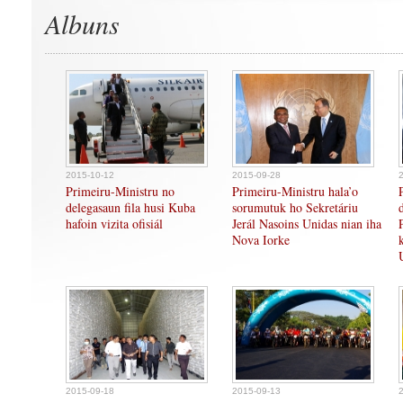
Albuns
2015-10-12
2015-09-28
Primeiru-Ministru no
Primeiru-Ministru hala’o
delegasaun fila husi Kuba
sorumutuk ho Sekretáriu
hafoin vizita ofisiál
Jerál Nasoins Unidas nian iha
Nova Iorke
2015-09-18
2015-09-13