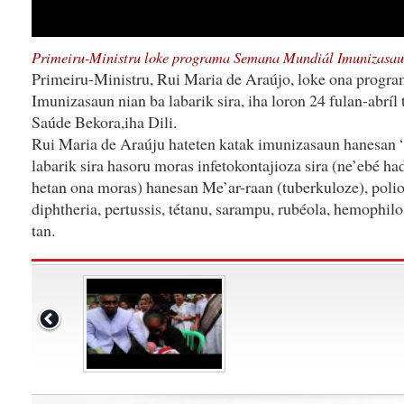
Primeiru-Ministru loke programa Semana Mundiál Imunizasaun
Primeiru-Ministru, Rui Maria de Araújo, loke ona prog
Imunizasaun nian ba labarik sira, iha loron 24 fulan-abríl 
Saúde Bekora,iha Dili.
Rui Maria de Araúju hateten katak imunizasaun hanesan “
labarik sira hasoru moras infetokontajioza sira (ne’ebé ha
hetan ona moras) hanesan Me’ar-raan (tuberkuloze), poliom
diphtheria, pertussis, tétanu, sarampu, rubéola, hemophilo
tan.