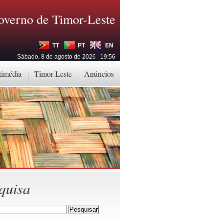
overno de Timor-Leste
TT
PT
EN
Sábado, 8 de agosto de 2026 | 19:56
timédia
Timor-Leste
Anúncios
quisa