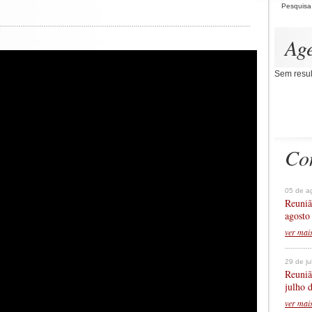
Pesquisa
Ag
Sem resul
Co
05 de a
Reuniã
agosto
ver mai
29 de j
Reuniã
julho 
ver mai