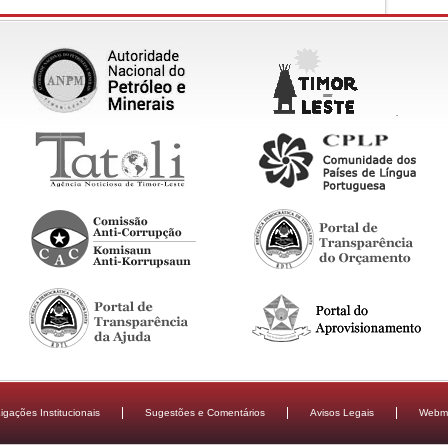
igações Institucionais
Sugestões e Comentários
Avisos Legais
Webma