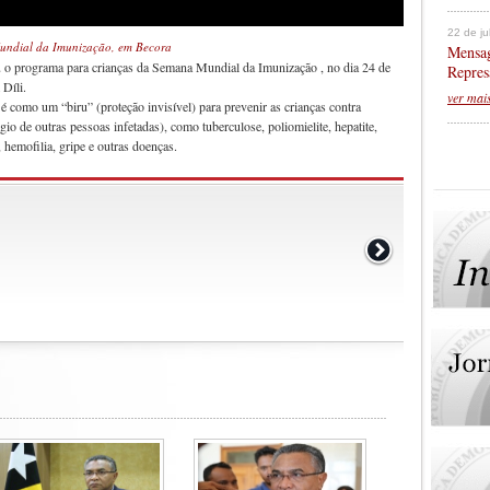
22 de j
undial da Imunização, em Becora
Mensag
u o programa para crianças da Semana Mundial da Imunização , no dia 24 de
Repres
Díli.
ver mai
 como um “biru” (proteção invisível) para prevenir as crianças contra
io de outras pessoas infetadas), como tuberculose, poliomielite, hepatite,
, hemofilia, gripe e outras doenças.