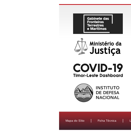
Mapa do Sítio
Ficha Técnica
L