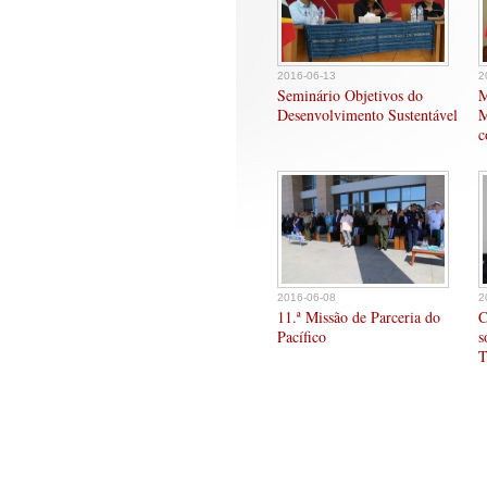
2016-06-13
2
Seminário Objetivos do
M
Desenvolvimento Sustentável
M
c
2016-06-08
2
11.ª Missão de Parceria do
C
Pacífico
s
T