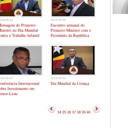
016-06-12
2016-06-09
ensagem do Primeiro-
Encontro semanal do
inistro no Dia Mundial
Primeiro-Ministro com o
ontra o Trabalho Infantil
Presidente da República
016-06-07
2016-06-01
onferência Internacional
Dia Mundial da Criança
obre Investimento em
imor-Leste
34
35
36
37
38
39
40