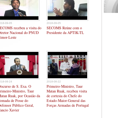
018-09-05
2018-09-05
ECOMS recebeu a visita do
SECOMS Reúne com o
iretor Nacional do PNUD
Presidente da APTIK-TL
imor-Leste
018-08-24
2018-08-22
iscurso de S. Exa. O
Primeiro-Ministro, Taur
rimeiro-Ministro, Taur
Matan Ruak, recebeu visita
atan Ruak, por Ocasião da
de cortesia do Chefe do
omada de Posse do
Estado-Maior-General das
efensor Público Geral,
Forças Armadas de Portugal
ancio Xavier