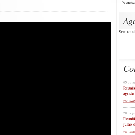
Pesquisa
Ag
Sem resul
Co
05 de a
Reuniã
agosto
ver mai
29 de j
Reuniã
julho 
ver mai