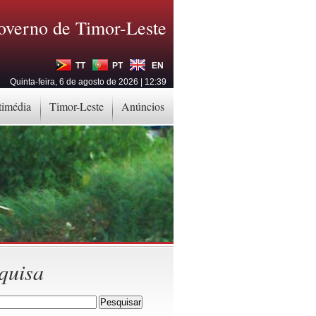
overno de Timor-Leste
TT
PT
EN
Quinta-feira, 6 de agosto de 2026 | 12:39
timédia
Timor-Leste
Anúncios
quisa