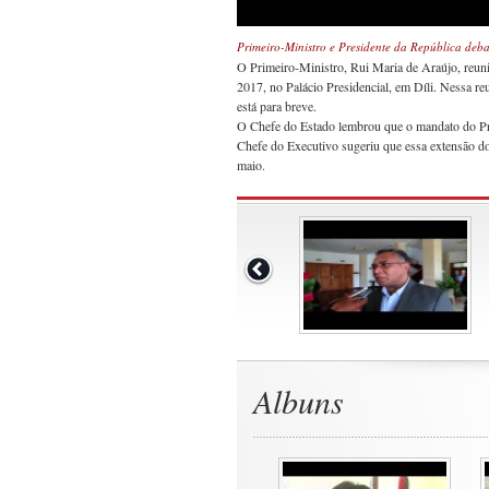
Primeiro-Ministro e Presidente da República deb
O Primeiro-Ministro, Rui Maria de Araújo, reuni
2017, no Palácio Presidencial, em Díli. Nessa r
está para breve.
O Chefe do Estado lembrou que o mandato do Pr
Chefe do Executivo sugeriu que essa extensão do 
maio.
Albuns