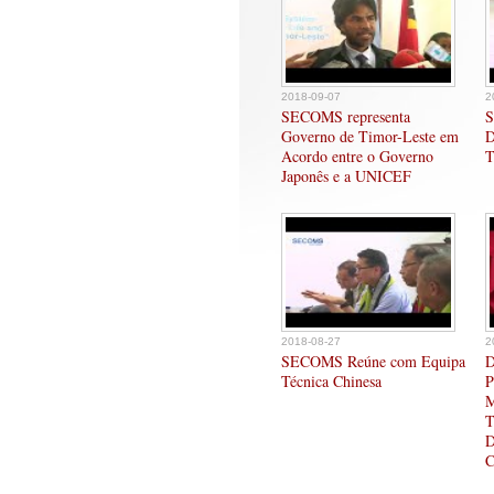
2018-09-07
2
SECOMS representa
S
Governo de Timor-Leste em
D
Acordo entre o Governo
T
Japonês e a UNICEF
2018-08-27
2
SECOMS Reúne com Equipa
D
Técnica Chinesa
P
M
T
D
C