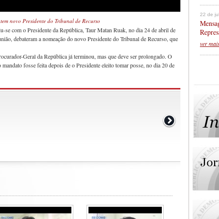
22 de j
atem novo Presidente do Tribunal de Recurso
Mensag
u-se com o Presidente da República, Taur Matan Ruak, no dia 24 de abril de
Repres
eunião, debateram a nomeação do novo Presidente do Tribunal de Recurso, que
ver mai
ocurador-Geral da República já terminou, mas que deve ser prolongado. O
mandato fosse feita depois de o Presidente eleito tomar posse, no dia 20 de