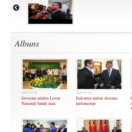
Albuns
2017-07-31
2017-07-24
Governu selebra Loron
Enkontru hafoin eleisaun
Nasionál Saúde nian
parlamentár