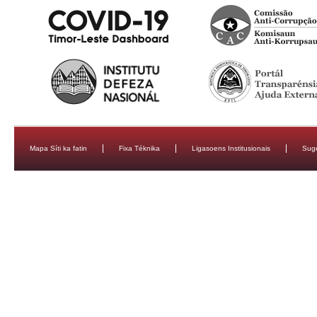
Mapa Síti ka fatin
Fixa Téknika
Ligasoens Institusionais
Sug