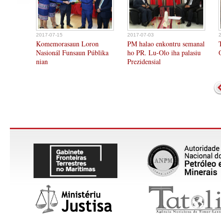
2017-07-15
2017-07-03
Komemorasaun Loron
PM halao enkontru semanal
Nasionál Funsaun Públika
ho PR. Lu-Olo iha palasiu
nian
Prezidensial