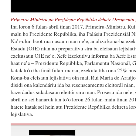
Primeiru-Ministru no Prezidente Repúblika debate Orsamentu 
Iha loron 6 fulan-abril tinan 2017, Primeiru-Ministru, Ru
malu ho Prezidente Repúblika, iha Palásiu Prezidensiál Ni
Na’i-ulun boot rua nasaun nian ne’e, analiza kona-ba eze
Estadu (OJE) nian no preparativu sira ba eleisaun lejislat
ezekusaun OJE ne’e, Xefe Ezekutivu informa ba Xefe Est
haat ne’e – Prezidente Repúblika, Parlamentu Nasionál, G
katak to’o iha finál fulan-marsu, ezekuta tiha ona 25% hu
Kona-ba eleisaun lejislativa oin mai, Rui Maria de Araúj
disidi ona kalendáriu ida ba resenseamentu eleitorál nian,
baze dadus sidadasaun eleitór sira nian. Prosesu ida ne’e, 
abril no sei hanaruk tan to’o loron 26 fulan-maiu tinan 2
hatete katak sei hein atu Prezidente Repúblika dekreta lor
lejislativa.