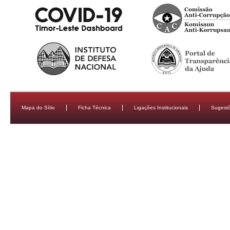
Mapa do Sítio
Ficha Técnica
Ligações Institucionais
Sugestõ