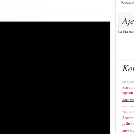
Peskiza 
Aj
La iha rez
Ko
05 agos
Sorumu
agostu
hare ta
29 jullu
Sorumu
jullu 
hare ta