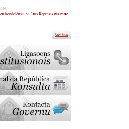
 2026
en kondolénsia ba Luís Represas nia mate
n
hare hotu