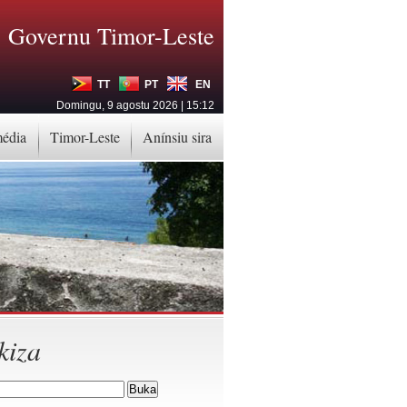
Governu Timor-Leste
TT
PT
EN
Domingu, 9 agostu 2026 | 15:12
média
Timor-Leste
Anínsiu sira
kiza