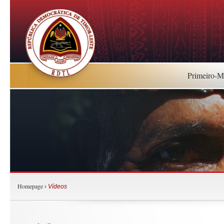
Primeiro-Mi
Homepage
›
Vídeos