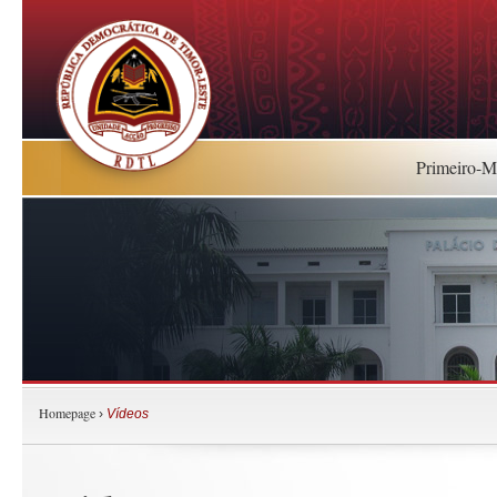
Primeiro-Mi
Homepage
›
Vídeos