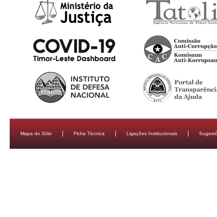
Mapa do Sítio
Ficha Técnica
Ligações Institucionais
Sugestõ