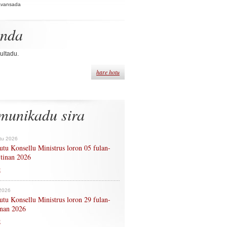
Avansada
enda
ultadu.
hare hotu
munikadu sira
tu 2026
tu Konsellu Ministrus loron 05 fulan-
 tinan 2026
n
 2026
tu Konsellu Ministrus loron 29 fulan-
tinan 2026
n