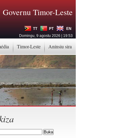
Governu Timor-Leste
TT
PT
EN
Domingu, 9 agostu 2026 | 19:53
média
Timor-Leste
Anínsiu sira
kiza