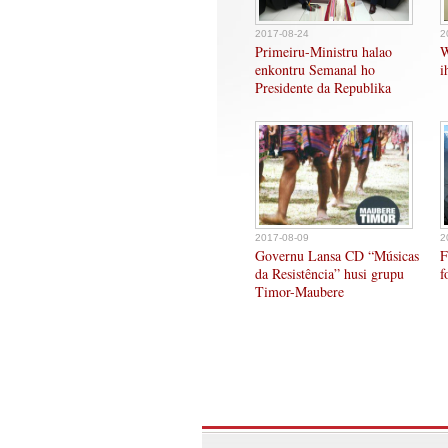
2017-08-24
2
Primeiru-Ministru halao
W
enkontru Semanal ho
i
Presidente da Republika
2017-08-09
2
Governu Lansa CD “Músicas
F
da Resistência” husi grupu
f
Timor-Maubere