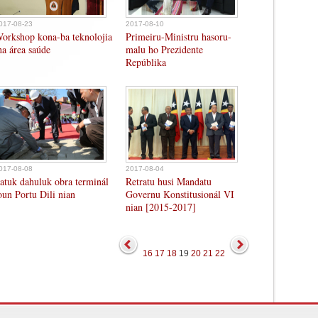
017-08-23
2017-08-10
orkshop kona-ba teknolojia
Primeiru-Ministru hasoru-
ha área saúde
malu ho Prezidente
Repúblika
017-08-08
2017-08-04
atuk dahuluk obra terminál
Retratu husi Mandatu
oun Portu Dili nian
Governu Konstitusionál VI
nian [2015-2017]
16
17
18
19
20
21
22