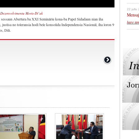
22 jullu
 Dezenvolvimentu Moris-Di’ak
Mensaj
e sessaun Abertura ba XXI Semináriu kona-ba Papel Sidadaun nian iha
hare ta
justisa no toleransia hodi bele konsolida Independensia Nasionál, iha loron 9
s, Dili.