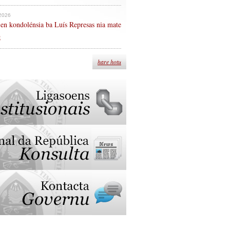
 2026
en kondolénsia ba Luís Represas nia mate
n
hare hotu