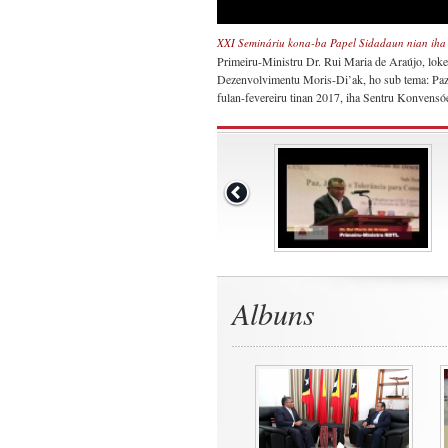
XXI Semináriu kona-ba Papel Sidadaun nian iha
Primeiru-Ministru Dr. Rui Maria de Araújo, lok
Dezenvolvimentu Moris-Di’ak, ho sub tema: Paz, 
fulan-fevereiru tinan 2017, iha Sentru Konvensóe
Albuns