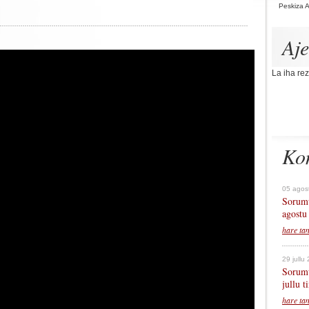
Peskiza 
Aj
La iha rez
Ko
05 agos
Sorumu
agostu
hare ta
29 jullu
Sorumu
jullu 
hare ta