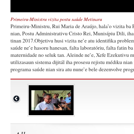
Primeiru-Ministru vizita postu saúde Metinaru
Primeiru-Ministru, Rui Maria de Araújo, hala’o vizita ba
nian, Postu Administrativu Cristo Rei, Munisípiu Dili, iha
tinan 2017.Objetivu husi vizita ne’e atu identifika probl
saúde ne’e hasoru hanesan, falta laboratóriu, falta fatin ba
maternidade no seluk tan. Aleinde ne’e, Xefe Ezekutivu 
utilizasaun sistema dijitál iha prosesu rejistu médiku ni
programa saúde nian sira atu nune’e bele dezenvolve progr