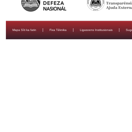
Mapa Síti ka fatin
Fixa Téknika
Ligasoens Institusionais
Sug