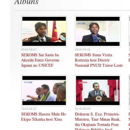
Albuns
2018-09-07
2018-09-05
SEKOMS Sai Sasin ba
SEKOMS Simu Vizita
Akordu Entre Governu
Kortezia hosi Diretór
Japaun no UNICEF
Nasionál PNUD Timor-Leste
2018-08-27
2018-08-24
SEKOMS Hasoru Malu Ho
Diskursu S. Exa. Primeiru-
Ekipa Téknika hosi Xina
Ministru, Taur Matan Ruak,
iha Okajiaun Tomada Pose
Defensor Públiku Jeral,