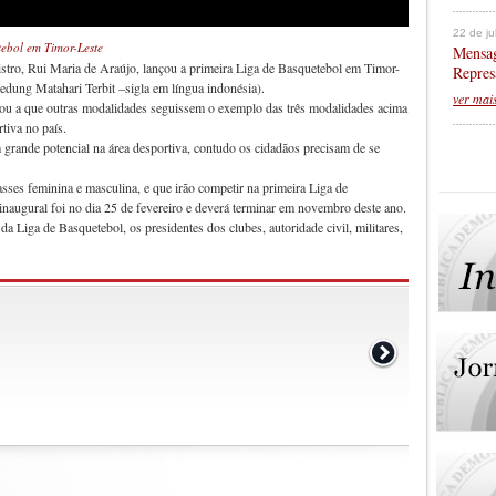
22 de j
ebol em Timor-Leste
Mensag
istro, Rui Maria de Araújo, lançou a primeira Liga de Basquetebol em Timor-
Repres
dung Matahari Terbit –sigla em língua indonésia).
ver mai
vou a que outras modalidades seguissem o exemplo das três modalidades acima
tiva no país.
grande potencial na área desportiva, contudo os cidadãos precisam de se
asses feminina e masculina, e que irão competir na primeira Liga de
inaugural foi no dia 25 de fevereiro e deverá terminar em novembro deste ano.
a Liga de Basquetebol, os presidentes dos clubes, autoridade civil, militares,