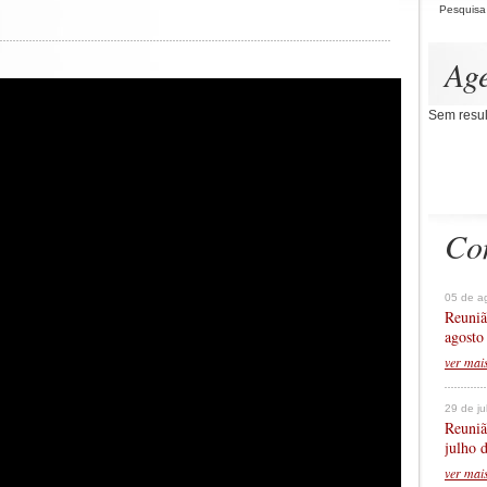
Pesquisa
Ag
Sem resul
Co
05 de a
Reuniã
agosto
ver mai
29 de j
Reuniã
julho 
ver mai