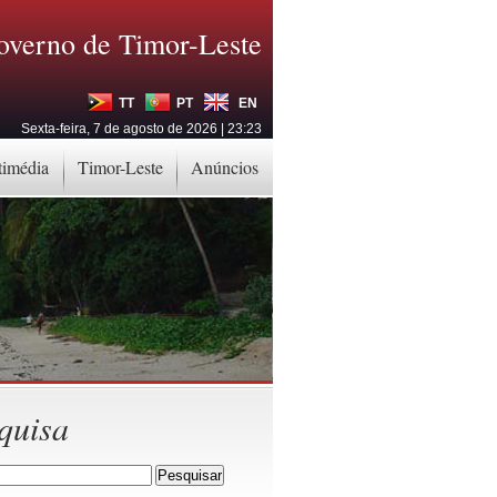
overno de Timor-Leste
TT
PT
EN
Sexta-feira, 7 de agosto de 2026 | 23:23
timédia
Timor-Leste
Anúncios
quisa