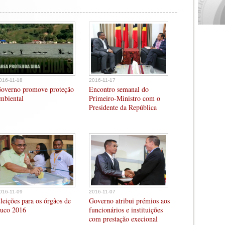
016-11-18
2016-11-17
overno promove proteção
Encontro semanal do
mbiental
Primeiro-Ministro com o
Presidente da República
016-11-09
2016-11-07
leições para os órgãos de
Governo atribui prémios aos
uco 2016
funcionários e instituições
com prestação execional