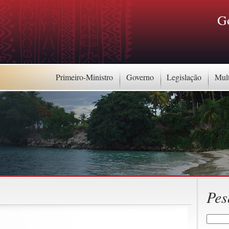
G
Primeiro-Ministro
Governo
Legislação
Mul
Pes