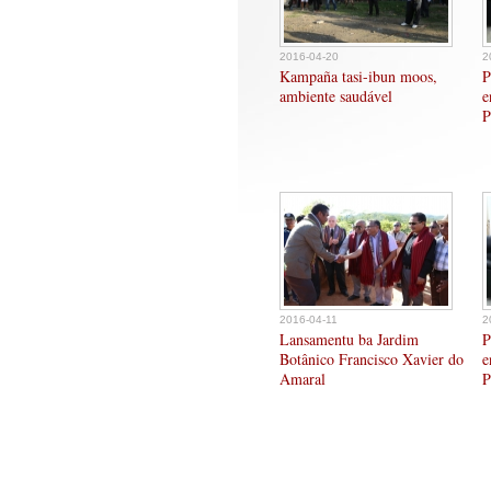
2016-04-20
2
Kampaña tasi-ibun moos,
P
ambiente saudável
e
P
2016-04-11
2
Lansamentu ba Jardim
P
Botânico Francisco Xavier do
e
Amaral
P