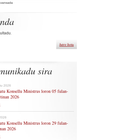
Avansada
enda
ultadu.
hare hotu
munikadu sira
tu 2026
tu Konsellu Ministrus loron 05 fulan-
 tinan 2026
n
 2026
tu Konsellu Ministrus loron 29 fulan-
tinan 2026
n