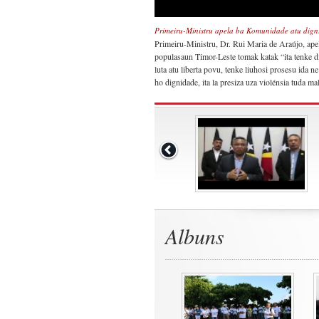
Primeiru-Ministru apela ba Komunidade atu digni
Primeiru-Ministru, Dr. Rui Maria de Araújo, apel
populasaun Timor-Leste tomak katak “ita tenke di
luta atu liberta povu, tenke liuhosi prosesu ida 
ho dignidade, ita la presiza uza violénsia tuda m
Albuns