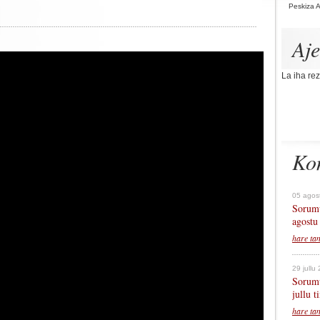
Peskiza 
Aj
La iha rez
Ko
05 agos
Sorumu
agostu
hare ta
29 jullu
Sorumu
jullu 
hare ta