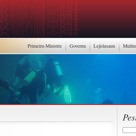
Primeiru-Ministru
Governu
Lejislasaun
Multi
Pes