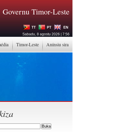
Governu Timor-Leste
TT
PT
EN
Sabadu, 8 agostu 2026 | 7:56
média
Timor-Leste
Anínsiu sira
kiza