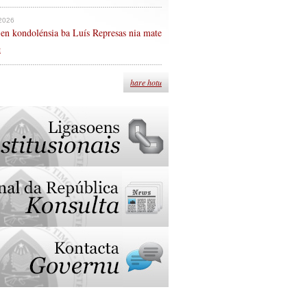
 2026
en kondolénsia ba Luís Represas nia mate
n
hare hotu