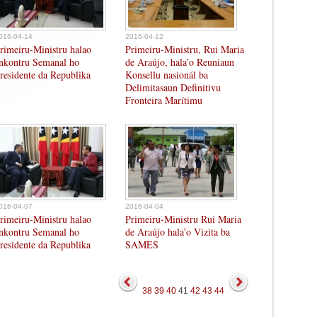
016-04-14
2016-04-12
rimeiru-Ministru halao
Primeiru-Ministru, Rui Maria
nkontru Semanal ho
de Araújo, hala’o Reuniaun
residente da Republika
Konsellu nasionál ba
Delimitasaun Definitivu
Fronteira Marítimu
016-04-07
2016-04-04
rimeiru-Ministru halao
Primeiru-Ministru Rui Maria
nkontru Semanal ho
de Araújo hala’o Vizita ba
residente da Republika
SAMES
38
39
40
41
42
43
44