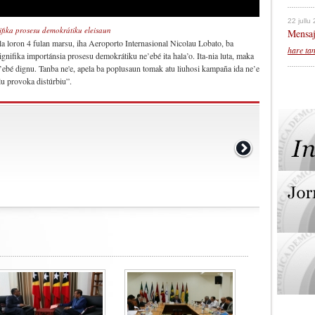
22 jullu
fika prosesu demokrátiku eleisaun
Mensaj
a loron 4 fulan marsu, iha Aeroporto Internasional Nicolau Lobato, ba
hare ta
gnifika importánsia prosesu demokrátiku ne’ebé ita hala’o. Ita-nia luta, maka
ne’ebé dignu. Tanba ne'e, apela ba poplusaun tomak atu liuhosi kampaña ida ne’e
alu provoka distúrbiu”.