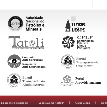
Ligasoens Institusionais
Sugestaun ho Kestaun
Avizus Legais
Webm