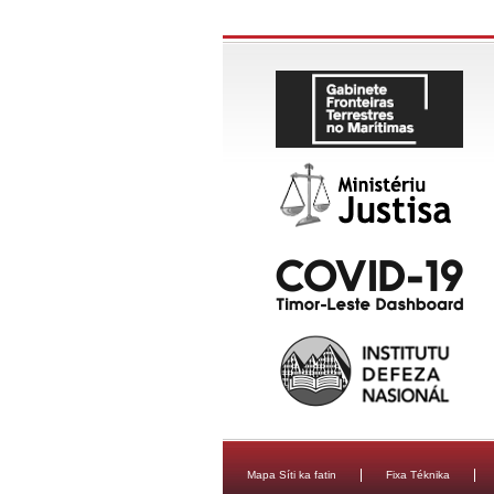
Mapa Síti ka fatin
Fixa Téknika