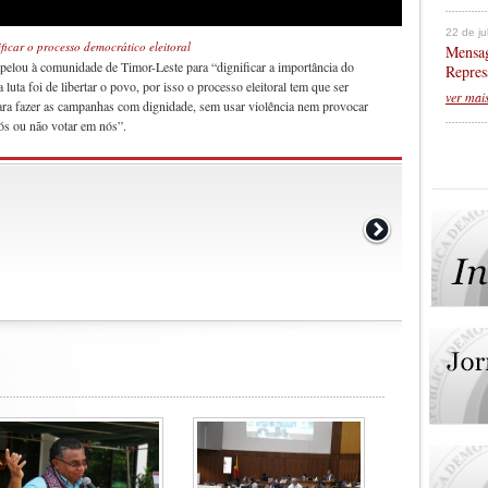
22 de j
icar o processo democrático eleitoral
Mensag
pelou à comunidade de Timor-Leste para “dignificar a importância do
Repres
uta foi de libertar o povo, por isso o processo eleitoral tem que ser
ver mai
 para fazer as campanhas com dignidade, sem usar violência nem provocar
nós ou não votar em nós”.