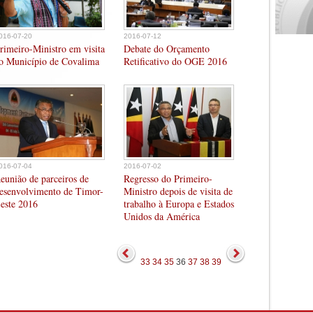
016-07-20
2016-07-12
rimeiro-Ministro em visita
Debate do Orçamento
o Município de Covalima
Retificativo do OGE 2016
016-07-04
2016-07-02
eunião de parceiros de
Regresso do Primeiro-
esenvolvimento de Timor-
Ministro depois de visita de
este 2016
trabalho à Europa e Estados
Unidos da América
33
34
35
36
37
38
39