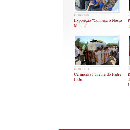
2016-07-20
2
Exposição “Conheça o Nosso
P
Mundo”
a
2016-07-11
2
Cerimónia Fúnebre do Padre
R
Leão
d
L