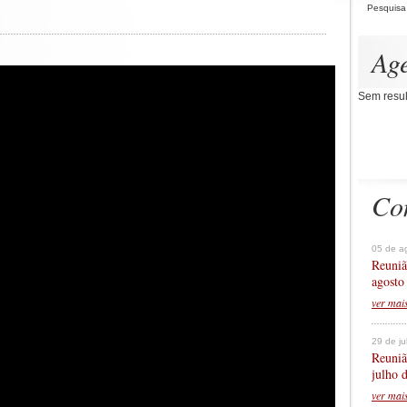
Pesquisa
Ag
Sem resul
Co
05 de a
Reuniã
agosto
ver mai
29 de j
Reuniã
julho 
ver mai