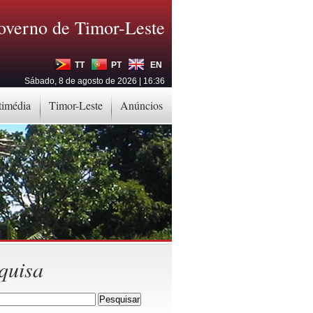
overno de Timor-Leste
TT
PT
EN
Sábado, 8 de agosto de 2026 | 16:36
timédia
Timor-Leste
Anúncios
quisa