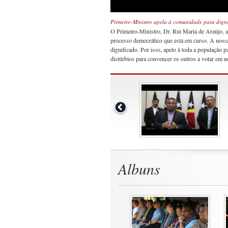
Primeiro-Ministro apela à comunidade para dignif
O Primeiro-Ministro, Dr. Rui Maria de Araújo, a
processo democrático que está em curso. A nossa l
dignificado. Por isso, apelo à toda a população
distúrbios para convencer os outros a votar em 
Albuns