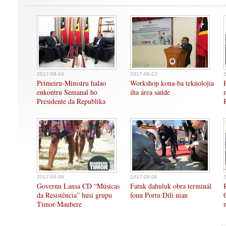
2017-08-24
2017-08-23
Primeiru-Ministru halao
Workshop kona-ba teknolojia
enkontru Semanal ho
iha área saúde
Presidente da Republika
2017-08-09
2017-08-08
Governu Lansa CD “Músicas
Fatuk dahuluk obra terminál
da Resistência” husi grupu
foun Portu Dili nian
Timor-Maubere