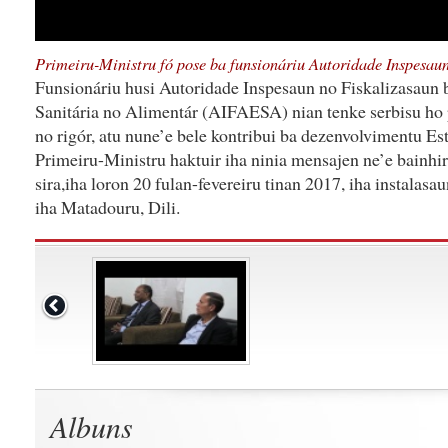
Primeiru-Ministru fó pose ba funsionáriu Autoridade Inspesau
Funsionáriu husi Autoridade Inspesaun no Fiskalizasaun
Sanitária no Alimentár (AIFAESA) nian tenke serbisu ho p
no rigór, atu nune’e bele kontribui ba dezenvolvimentu Es
Primeiru-Ministru haktuir iha ninia mensajen ne’e bainhir
sira,iha loron 20 fulan-fevereiru tinan 2017, iha instalasa
iha Matadouru, Dili.
Albuns