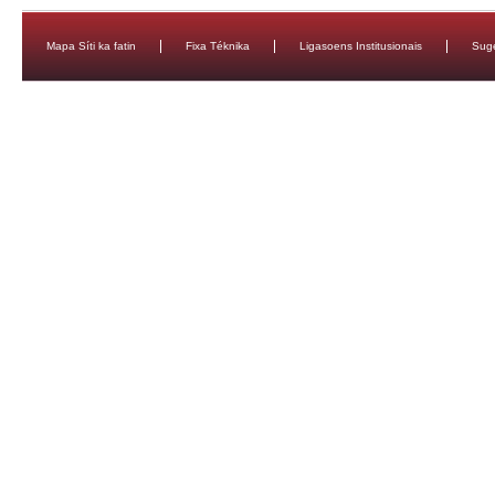
Mapa Síti ka fatin
Fixa Téknika
Ligasoens Institusionais
Sug