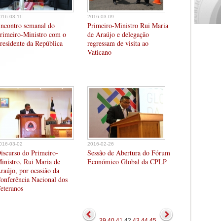
016-03-11
2016-03-09
ncontro semanal do
Primeiro-Ministro Rui Maria
rimeiro-Ministro com o
de Araújo e delegação
residente da República
regressam de visita ao
Vaticano
016-03-02
2016-02-26
iscurso do Primeiro-
Sessão de Abertura do Fórum
inistro, Rui Maria de
Económico Global da CPLP
raújo, por ocasião da
onferência Nacional dos
eteranos
39
40
41
42
43
44
45