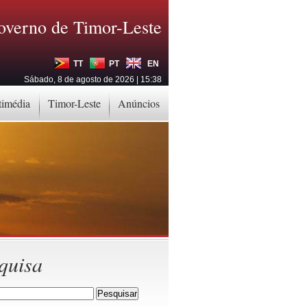
overno de Timor-Leste
TT
PT
EN
Sábado, 8 de agosto de 2026 | 15:38
timédia
Timor-Leste
Anúncios
quisa