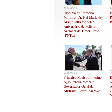
2016-03-31
2
Discurso do Primeiro-
E
Ministro, Dr. Rui Maria de
P
Araújo, durante o 16º
P
Aniversário da Polícia
Nacional de Timor-Leste
(PNTL)
2016-03-03
2
Primeiro-Ministro Interino
D
Agio Pereira recebe o
M
Governador-Geral da
A
Austrália, Peter Cosgrove
C
V