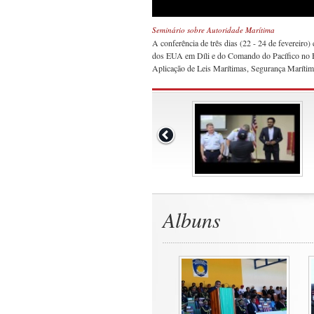
Seminário sobre Autoridade Marítima
A conferência de três dias (22 - 24 de fevereiro
dos EUA em Díli e do Comando do Pacífico no H
Aplicação de Leis Marítimas, Segurança Marítim
Albuns