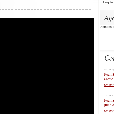
Pesquisa
Ag
Sem resul
Co
05 de a
Reuniã
agosto
ver mai
29 de j
Reuniã
julho 
ver mai