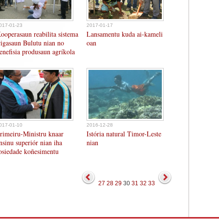
017-01-23
2017-01-17
ooperasaun reabilita sistema
Lansamentu kuda ai-kameli
rigasaun Bulutu nian no
oan
enefisia produsaun agríkola
017-01-10
2016-12-28
rimeiru-Ministru knaar
Istória natural Timor-Leste
nsinu superiór nian iha
nian
osiedade koñesimentu
27
28
29
30
31
32
33