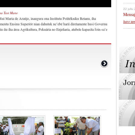
22 jullu
iha Tasi Mane
Mensaj
 Rui Maria de Araújo, inaugura ona Institutu Politékniku Betanu, iha
hare ta
imentu Ensinu Superiór nian dahuluk ne’ebé harii diretamente husi Governu
iu-liu iha área Agrikultura, Pekuária no Enjeñaria, atubele kapasita foin-sa’e