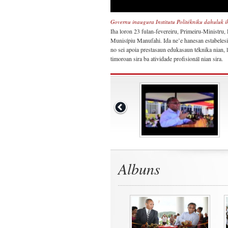
Governu inaugura Institutu Politékniku dahuluk 
Iha loron 23 fulan-fevereiru, Primeiru-Ministru,
Munisípiu Manufahi. Ida ne’e hanesan estabeles
no sei apoia prestasaun edukasaun téknika nian, l
timoroan sira ba atividade profisionál nian sira.
Albuns