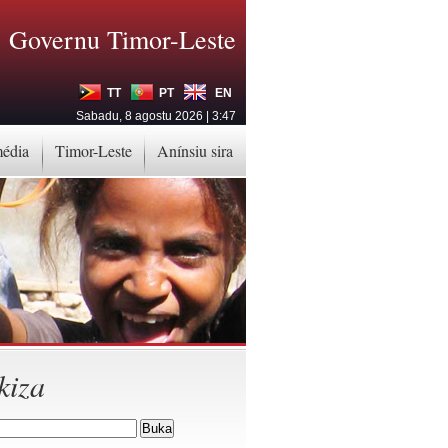
Governu Timor-Leste
TT
PT
EN
Sabadu, 8 agostu 2026 | 3:47
média
Timor-Leste
Anínsiu sira
kiza