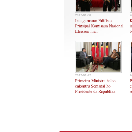
2017-01-30
2
Inaugurasaun Edifísio
K
Prinsipal Komisaun Nasional
i
Eleisaun nian
b
2017-01-12
2
Primeiru-Ministru halao
P
enkontru Semanal ho
e
Presidente da Republika
s