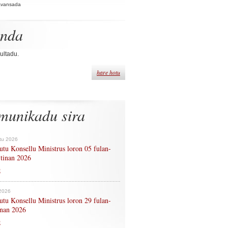
Avansada
enda
ultadu.
hare hotu
munikadu sira
tu 2026
tu Konsellu Ministrus loron 05 fulan-
 tinan 2026
n
 2026
tu Konsellu Ministrus loron 29 fulan-
tinan 2026
n