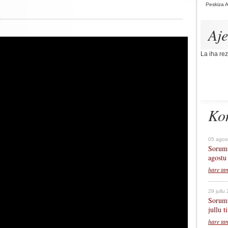
Peskiza 
Aj
La iha rez
Ko
05 agos
Sorumu
agostu
hare ta
29 jullu
Sorumu
jullu 
hare ta