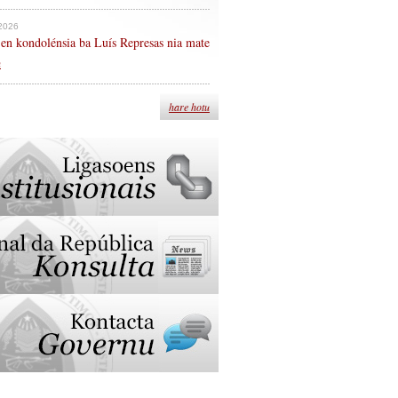
 2026
en kondolénsia ba Luís Represas nia mate
n
hare hotu