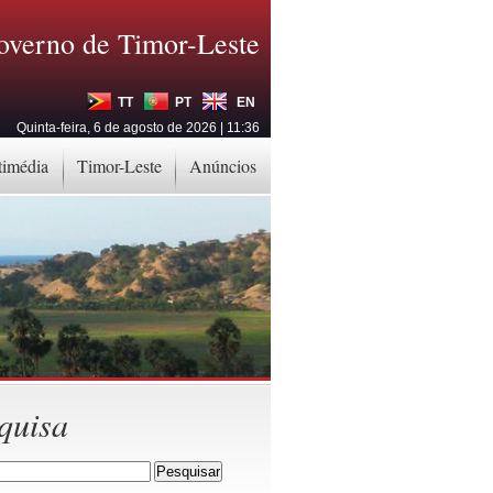
overno de Timor-Leste
TT
PT
EN
Quinta-feira, 6 de agosto de 2026 | 11:36
timédia
Timor-Leste
Anúncios
quisa