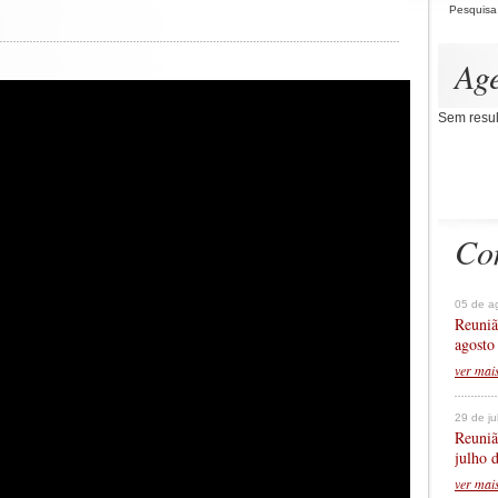
Pesquisa
Ag
Sem resul
Co
05 de a
Reuniã
agosto
ver mai
29 de j
Reuniã
julho 
ver mai