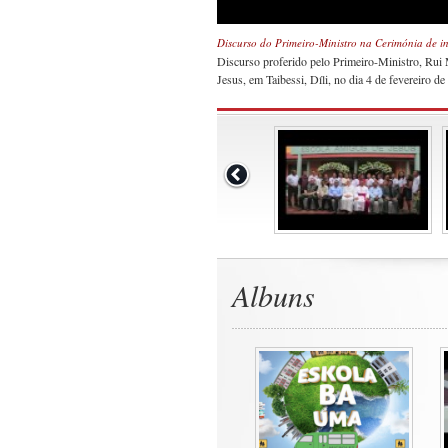
Discurso do Primeiro-Ministro na Cerimónia de 
Discurso proferido pelo Primeiro-Ministro, Rui
Jesus, em Taibessi, Díli, no dia 4 de fevereiro de
Albuns