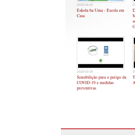
2020-04-02
2
Eskola ba Uma - Escola em
D
Casa
M
s
G
2020-03-26
2
Sensibilição para o perigo da
T
COVID-19 e medidas
A
preventivas