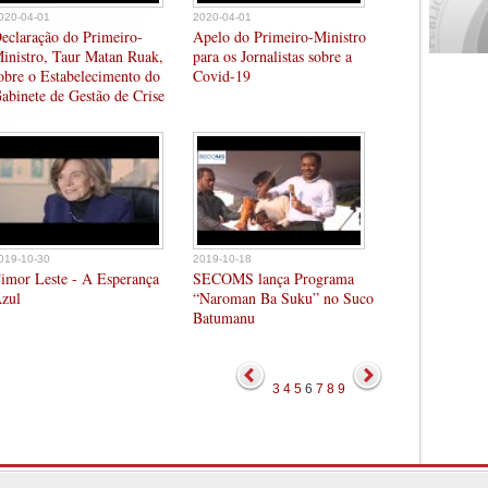
020-04-01
2020-04-01
eclaração do Primeiro-
Apelo do Primeiro-Ministro
inistro, Taur Matan Ruak,
para os Jornalistas sobre a
obre o Estabelecimento do
Covid-19
abinete de Gestão de Crise
019-10-30
2019-10-18
imor Leste - A Esperança
SECOMS lança Programa
zul
“Naroman Ba Suku” no Suco
Batumanu
3
4
5
6
7
8
9