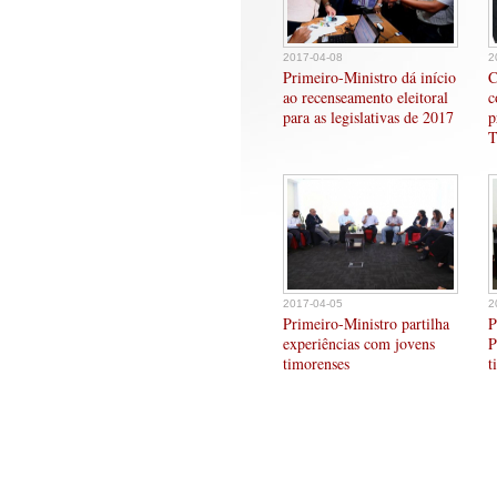
2017-04-08
2
Primeiro-Ministro dá início
C
ao recenseamento eleitoral
c
para as legislativas de 2017
p
T
2017-04-05
2
Primeiro-Ministro partilha
P
experiências com jovens
P
timorenses
t