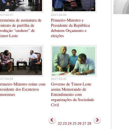
017-04-07
2017-04-06
erimónia de assinatura de
Primeiro-Ministro e
ontrato de partilha de
Presidente da República
rodução “onshore” de
debatem Orçamento e
imor-Leste
eleições
017-04-05
2017-03-30
rimeiro-Ministro reúne com
Governo de Timor-Leste
residente dos Escuteiros
assina Memorando de
imorenses
Entendimento com
organizações da Sociedade
Civil
22
23
24
25
26
27
28