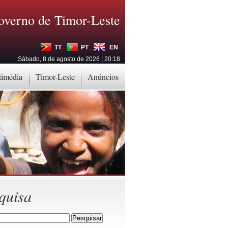
overno de Timor-Leste
TT
PT
EN
Sábado, 8 de agosto de 2026 | 20:18
timédia
Timor-Leste
Anúncios
quisa