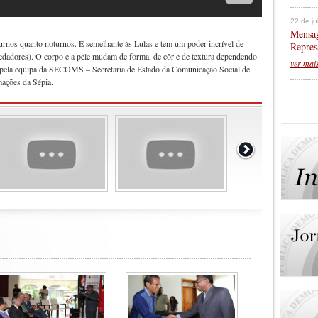
22 de j
Mensag
urnos quanto noturnos. É semelhante às Lulas e tem um poder incrível de
Repres
edadores). O corpo e a pele mudam de forma, de côr e de textura dependendo
ver mai
co pela equipa da SECOMS – Secretaria de Estado da Comunicação Social de
mações da Sépia.