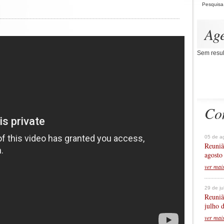
Pesquisa
Ag
Sem resul
Co
05 de a
Reuniã
agosto
ver mai
29 de j
Reuniã
julho 
ver mai