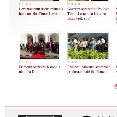
2016-09-02
2016-08-30
Levantamentu dadus rekursus
Governu aprezenta “Polítika
humanus iha Timor-Leste
Timor-Leste nian kona-ba
ketan tasik sira”
2016-08-20
2016-08-12
Primeiru Ministru Kamboja
Primeiru-Ministru akompaña
nian iha Dili
produsaun kafé iha Ermera