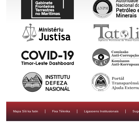
Mapa Síti ka fatin
Fixa Téknika
Ligasoens Institusionais
Sug