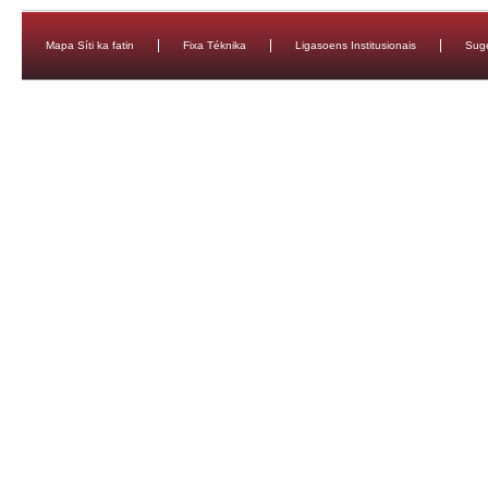
Mapa Síti ka fatin
Fixa Téknika
Ligasoens Institusionais
Sug