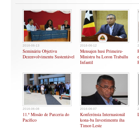
2016-06-13
2016-06-12
Semináriu Objetivu
Mensajen husi Primeiru-
Dezenvolvimentu Sustentável
Ministru ba Loron Traballu
Infantil
2016-06-08
2016-06-07
11.ª Missão de Parceria do
Konferénsia Internasionál
Pacífico
kona-ba Investimentu iha
Timor-Leste