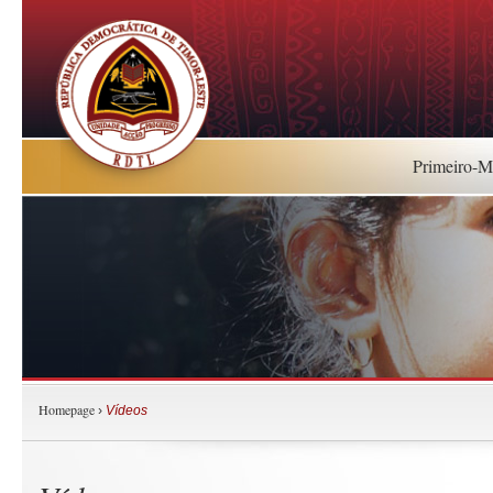
Primeiro-Mi
Homepage
›
Vídeos