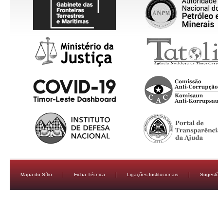
Mapa do Sítio
Ficha Técnica
Ligações Institucionais
Sugestõ