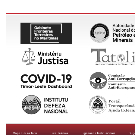
Mapa Síti ka fatin
Fixa Téknika
Ligasoens Institusionais
Sug