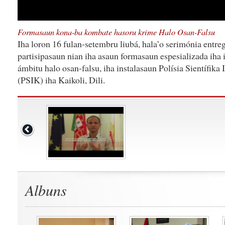
Formasaun kona-ba kombate hasoru krime Halo Osan-Falsu
Iha loron 16 fulan-setembru liubá, hala’o serimónia entreg
partisipasaun nian iha asaun formasaun espesializada iha 
ámbitu halo osan-falsu, iha instalasaun Polísia Sientífika
(PSIK) iha Kaikoli, Dili.
Albuns