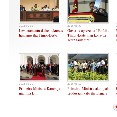
2016-09-02
2016-08-30
Levantamentu dadus rekursus
Governu aprezenta “Polítika
humanus iha Timor-Leste
Timor-Leste nian kona-ba
ketan tasik sira”
2016-08-20
2016-08-12
Primeiru Ministru Kamboja
Primeiru-Ministru akompaña
nian iha Dili
produsaun kafé iha Ermera